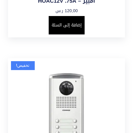
أمبير – HOAC12V .75A
120,00
ر.س
إضافة إلى السلة
تخفيض!