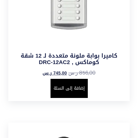
كاميرا بوابة ملونة متعددة لـ 12 شقة
كوماكس , DRC-12AC2
745,00
ر.س
856,00
ر.س
إضافة إلى السلة