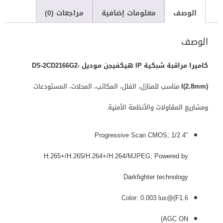
الوصف
معلومات إضافية
مراجعات (0)
الوصف
كاميرا مراقبة شبكية IP هيكفيجن موديل DS-2CD2166G2-
I(2.8mm)
مناسب للمنازل، الفلل، المكاتب، المحلات، المستودعات
ومشاريع المقاولات والأنظمة الأمنية.
1/2.4″ Progressive Scan CMOS;
H.265+/H.265/H.264+/H.264/MJPEG; Powered by
Darkfighter technology
Color: 0.003 lux@(F1.6
AGC ON)