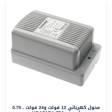
محول كهربائي 12 فولت و24 فولت ، 0.75