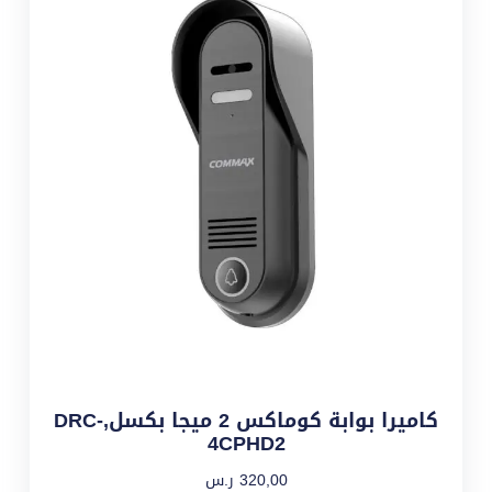
كاميرا بوابة كوماكس 2 ميجا بكسل,DRC-
4CPHD2
320,00
ر.س