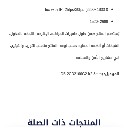
0 lux with IR; 25fps/30fps (3200×1800
2688×1520
يُستخدم المنتج ضمن حلول كاميرات المراقبة، الإنتركم، التحكم بالدخول،
الشبكات أو أنظمة الحماية حسب نوعه. المنتج مناسب للتوريد والتركيب
في مشاريع الأمن والسلامة.
الموديل:
DS-2CD2166G2-I(2.8mm)
المنتجات ذات الصلة