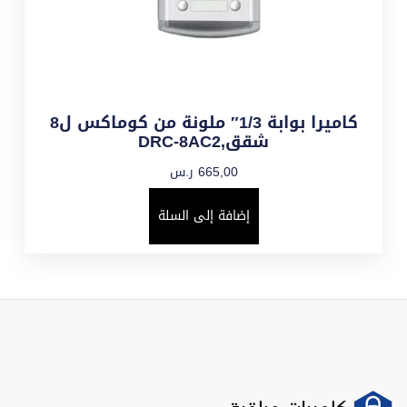
كاميرا بوابة 1/3″ ملونة من كوماكس ل8
شقق,DRC-8AC2
665,00
ر.س
إضافة إلى السلة