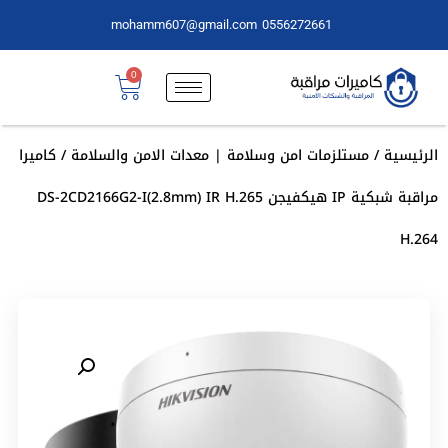
mohamm607@gmail.com
0556272661
0
الرئيسية
/
مستلزمات امن وسلامة | معدات الامن والسلامة
/ كاميرا
مراقبة شبكية IP هيكفيجن DS-2CD2166G2-I(2.8mm) IR H.265
H.264