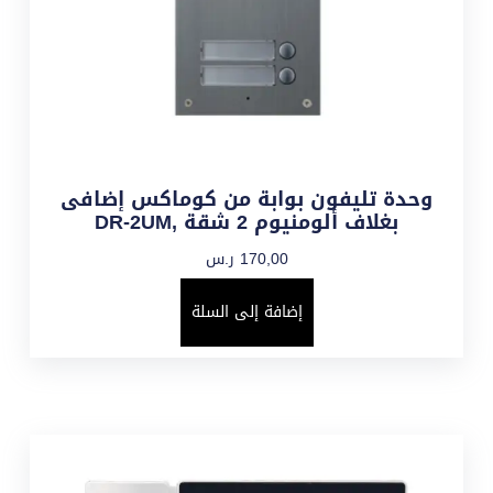
وحدة تليفون بوابة من كوماكس إضافى
بغلاف ألومنيوم 2 شقة ,DR-2UM
170,00
ر.س
إضافة إلى السلة