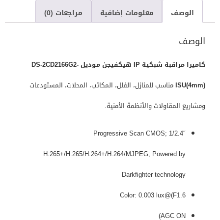
الوصف
معلومات إضافية
مراجعات (0)
الوصف
كاميرا مراقبة شبكية IP هيكفيجن موديل DS-2CD2166G2-
ISU(4mm)
مناسب للمنازل، الفلل، المكاتب، المحلات، المستودعات
ومشاريع المقاولات والأنظمة الأمنية.
1/2.4″ Progressive Scan CMOS;
H.265+/H.265/H.264+/H.264/MJPEG; Powered by
Darkfighter technology
Color: 0.003 lux@(F1.6
AGC ON)