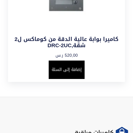
كاميرا بوابة عالية الدقة من كوماكس ل2
شقة,DRC-2UC
520,00
ر.س
إضافة إلى السلة