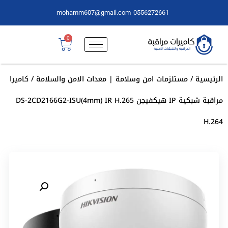
mohamm607@gmail.com
0556272661
0
الرئيسية
/
مستلزمات امن وسلامة | معدات الامن والسلامة
/ كاميرا
مراقبة شبكية IP هيكفيجن DS-2CD2166G2-ISU(4mm) IR H.265
H.264