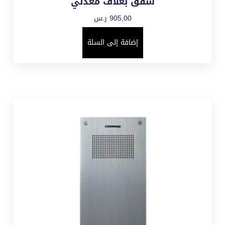
شقق بغلاف معدني
905,00
ر.س
إضافة إلى السلة