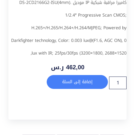
كاميرا مراقبة شبكية IP موديل DS-2CD2166G2-ISU(4mm).
1/2.4″ Progressive Scan CMOS;
H.265+/H.265/H.264+/H.264/MJPEG; Powered by
Darkfighter technology, Color: 0.003 lux@(F1.6, AGC ON), 0
lux with IR; 25fps/30fps (3200×1800, 2688×1520,
462,00
ر.س
إضافة إلى السلة