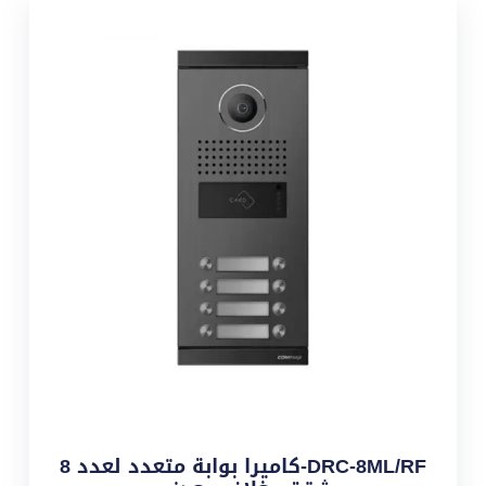
DRC-8ML/RF-كاميرا بوابة متعدد لعدد 8