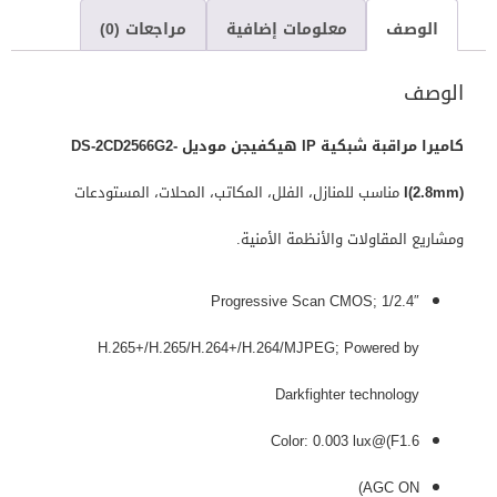
الوصف
معلومات إضافية
مراجعات (0)
الوصف
كاميرا مراقبة شبكية IP هيكفيجن موديل DS-2CD2566G2-
I(2.8mm)
مناسب للمنازل، الفلل، المكاتب، المحلات، المستودعات
ومشاريع المقاولات والأنظمة الأمنية.
1/2.4″ Progressive Scan CMOS;
H.265+/H.265/H.264+/H.264/MJPEG; Powered by
Darkfighter technology
Color: 0.003 lux@(F1.6
AGC ON)