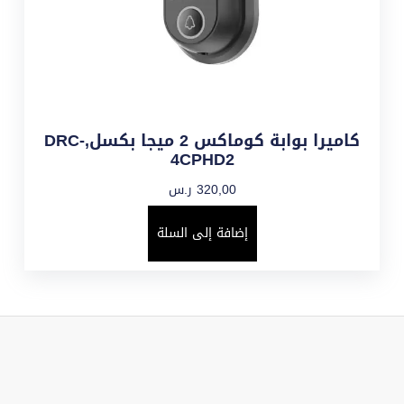
كاميرا بوابة كوماكس 2 ميجا بكسل,DRC-
4CPHD2
320,00
ر.س
إضافة إلى السلة