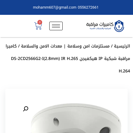
mohamm607@gmail.com
0556272661
0
الرئيسية
/
مستلزمات امن وسلامة | معدات الامن والسلامة
/ كاميرا
مراقبة شبكية IP هيكفيجن DS-2CD2566G2-I(2.8mm) IR H.265
H.264