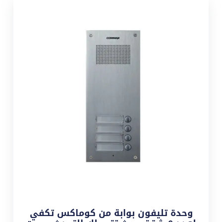
وحدة تليفون بوابة من كوماكس تكفي