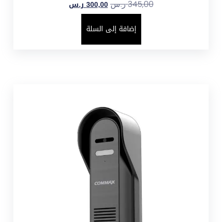
300,00
ر.س
345,00
ر.س
إضافة إلى السلة