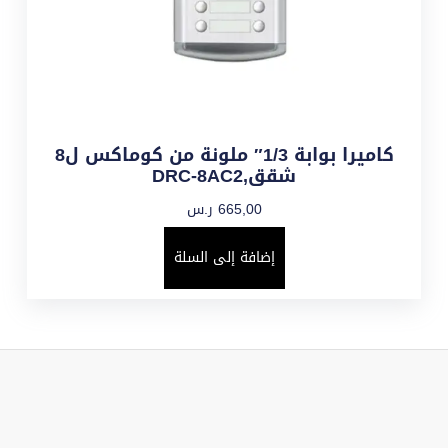
كاميرا بوابة 1/3″ ملونة من كوماكس ل8
شقق,DRC-8AC2
665,00
ر.س
إضافة إلى السلة