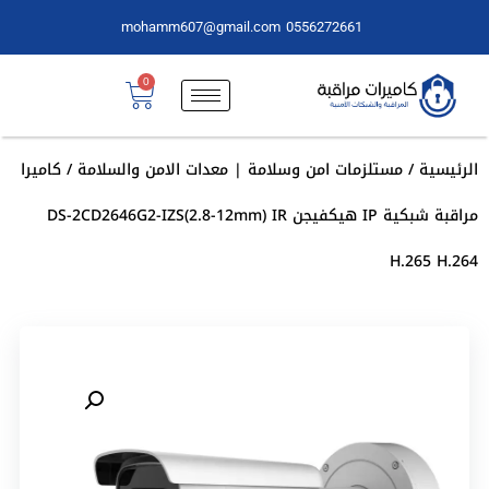
mohamm607@gmail.com
0556272661
0
الرئيسية
/
مستلزمات امن وسلامة | معدات الامن والسلامة
/ كاميرا
مراقبة شبكية IP هيكفيجن DS-2CD2646G2-IZS(2.8-12mm) IR
H.265 H.264