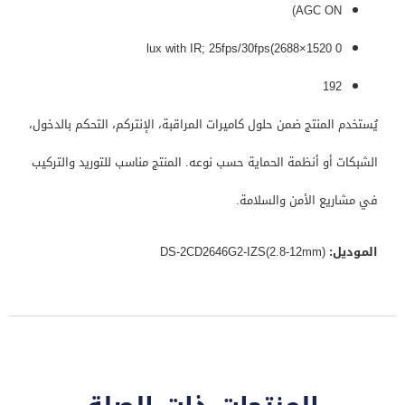
AGC ON)
0 lux with IR; 25fps/30fps(2688×1520
192
يُستخدم المنتج ضمن حلول كاميرات المراقبة، الإنتركم، التحكم بالدخول،
الشبكات أو أنظمة الحماية حسب نوعه. المنتج مناسب للتوريد والتركيب
في مشاريع الأمن والسلامة.
الموديل:
DS-2CD2646G2-IZS(2.8-12mm)