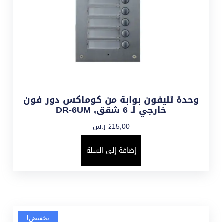
وحدة تليفون بوابة من كوماكس دور فون
خارجي لـ 6 شقق, DR-6UM
215,00
ر.س
إضافة إلى السلة
تخفيض!