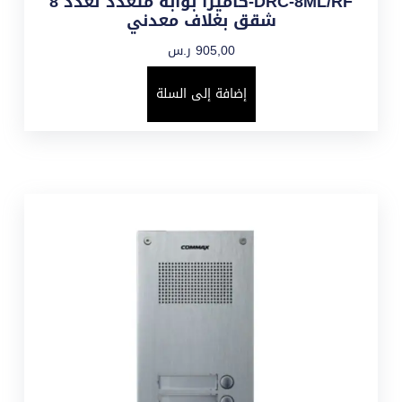
DRC-8ML/RF-كاميرا بوابة متعدد لعدد 8
شقق بغلاف معدني
905,00
ر.س
إضافة إلى السلة