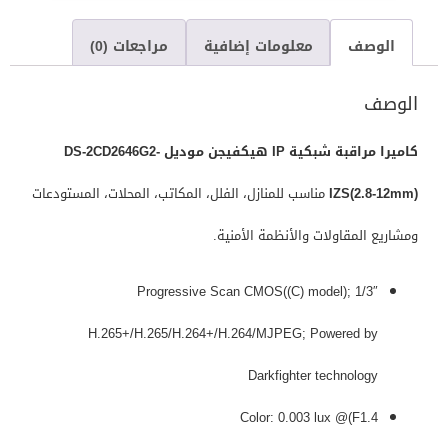
الوصف
معلومات إضافية
مراجعات (0)
الوصف
كاميرا مراقبة شبكية IP هيكفيجن موديل DS-2CD2646G2-
IZS(2.8-12mm)
مناسب للمنازل، الفلل، المكاتب، المحلات، المستودعات
ومشاريع المقاولات والأنظمة الأمنية.
1/3″ Progressive Scan CMOS((C) model);
H.265+/H.265/H.264+/H.264/MJPEG; Powered by
Darkfighter technology
Color: 0.003 lux @(F1.4