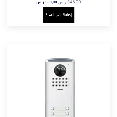
300,00
ر.س
345,00
ر.س
إضافة إلى السلة