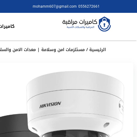
mohamm607@gmail.com
0556272661
كاميرات
الرئيسية
/
مستلزمات امن وسلامة | معدات الامن والسلا