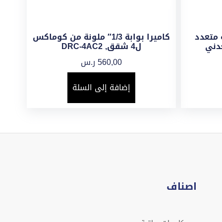
وابة متعدد
كاميرا بوابة 1/3″ ملونة من كوماكس
ل4 شقق, DRC-4AC2
560,00
ر.س
إضافة إلى السلة
اصناف