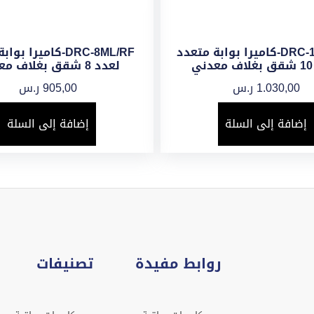
DRC-10ML/RF-كاميرا بوابة متعدد
DRC-8ML/RF-كاميرا ب
ي
لعدد 8 شقق بغلاف معدني
1.030,00
ر.س
905,00
ر.س
إضافة إلى السلة
إضافة إلى السلة
روابط مفيدة
تصنيفات