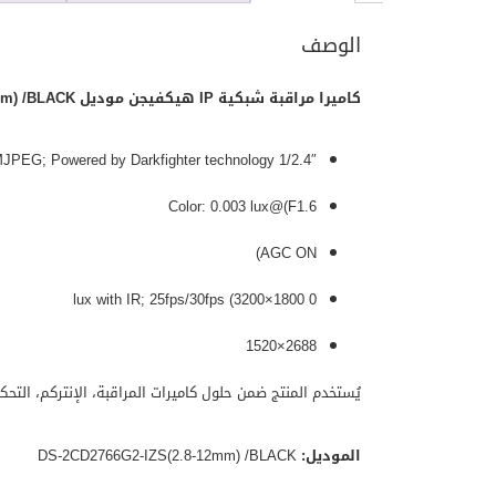
الوصف
كاميرا مراقبة شبكية IP هيكفيجن موديل DS-2CD2766G2-IZS(2.8-12mm) /BLACK
1/2.4″ Progressive Scan CMOS; H.265+/H.265/H.264+/H.264/MJPEG; Powered by Darkfighter technology
Color: 0.003 lux@(F1.6
AGC ON)
0 lux with IR; 25fps/30fps (3200×1800
2688×1520
يُستخدم المنتج ضمن حلول كاميرات المراقبة، الإنتركم، التح
الموديل:
DS-2CD2766G2-IZS(2.8-12mm) /BLACK