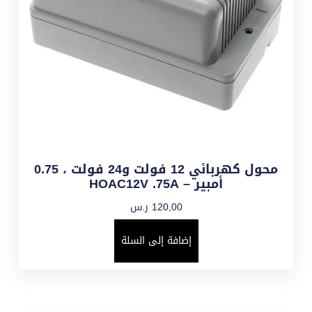
محول كهربائي 12 فولت و24 فولت ، 0.75
أمبير – HOAC12V .75A
120,00
ر.س
إضافة إلى السلة