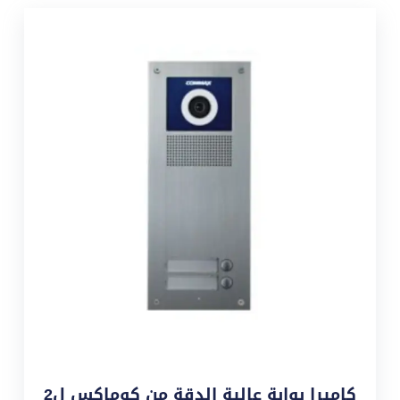
كاميرا بوابة عالية الدقة من كوماكس ل2