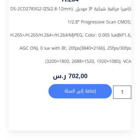
كاميرا مراقبة شبكية IP موديل DS-2CD2783G2-IZS(2.8-12mm).
1/2.8″ Progressive Scan CMOS;
H.265+/H.265/H.264+/H.264/MJPEG; Color: 0.005 lux@(F1.6,
AGC ON), 0 lux with IR; 20fps(3840×2160), 25fps/30fps
(3200×1800, 2688×1520, 1920×1080); VCA
702,00
ر.س
إضافة إلى السلة