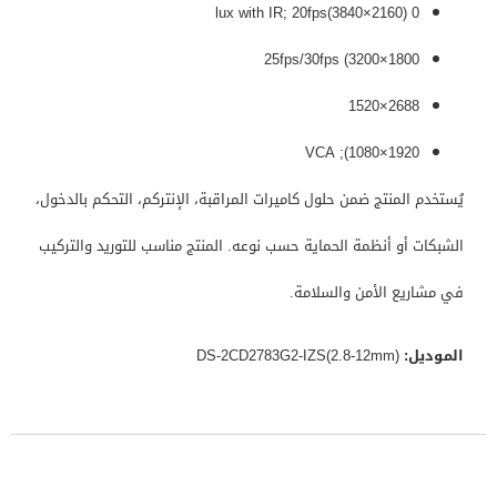
0 lux with IR; 20fps(3840×2160)
25fps/30fps (3200×1800
2688×1520
1920×1080); VCA
يُستخدم المنتج ضمن حلول كاميرات المراقبة، الإنتركم، التحكم بالدخول،
الشبكات أو أنظمة الحماية حسب نوعه. المنتج مناسب للتوريد والتركيب
في مشاريع الأمن والسلامة.
الموديل:
DS-2CD2783G2-IZS(2.8-12mm)