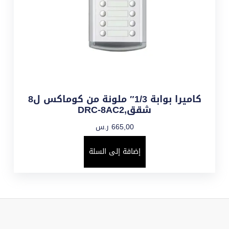
كاميرا بوابة 1/3″ ملونة من كوماكس ل8
شقق,DRC-8AC2
665,00
ر.س
إضافة إلى السلة