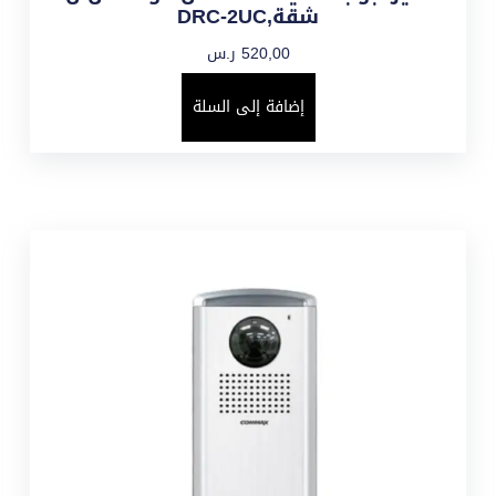
شقة,DRC-2UC
520,00
ر.س
إضافة إلى السلة