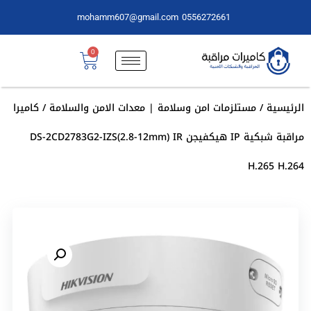
mohamm607@gmail.com
0556272661
0
الرئيسية
/
مستلزمات امن وسلامة | معدات الامن والسلامة
/ كاميرا
مراقبة شبكية IP هيكفيجن DS-2CD2783G2-IZS(2.8-12mm) IR
H.265 H.264