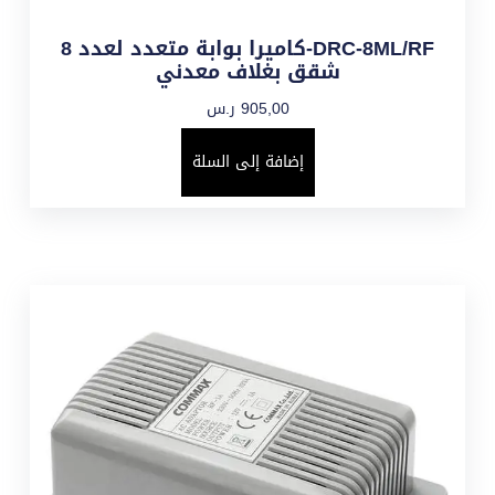
DRC-8ML/RF-كاميرا بوابة متعدد لعدد 8
شقق بغلاف معدني
905,00
ر.س
إضافة إلى السلة