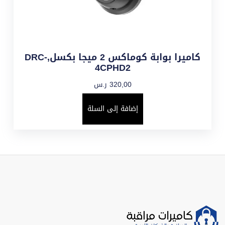
كاميرا بوابة كوماكس 2 ميجا بكسل,DRC-
4CPHD2
320,00
ر.س
إضافة إلى السلة