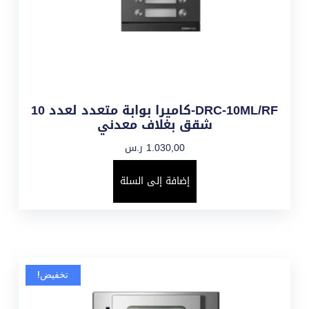
DRC-10ML/RF-كاميرا بوابة متعدد لعدد 10
شقق بغلاف معدني
1.030,00
ر.س
إضافة إلى السلة
تخفيض!