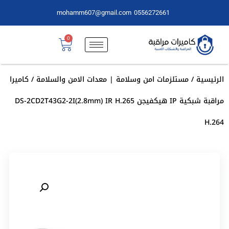
mohamm607@gmail.com
0556272661
0
الرئيسية
/
مستلزمات امن وسلامة | معدات الامن والسلامة
/ كاميرا
مراقبة شبكية IP هيكفيجن DS-2CD2T43G2-2I(2.8mm) IR H.265
H.264