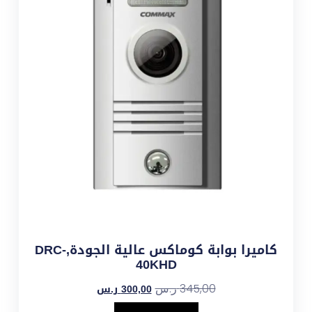
كاميرا بوابة كوماكس عالية الجودة,DRC-
40KHD
300,00
ر.س
345,00
ر.س