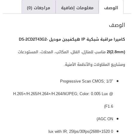
الوصف
معلومات إضافية
مراجعات (0)
الوصف
كاميرا مراقبة شبكية IP هيكفيجن موديل DS-2CD2T43G2-
2I(2.8mm)
مناسب للمنازل، الفلل، المكاتب، المحلات، المستودعات
ومشاريع المقاولات والأنظمة الأمنية.
1/3″ Progressive Scan CMOS;
H.265+/H.265/H.264+/H.264/MJPEG; Color: 0.005 Lux @
(F1.6
AGC ON)
0 lux with IR; 25fps/30fps(2688×1520