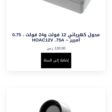
محول كهربائي 12 فولت و24 فولت ، 0.75
أمبير – HOAC12V .75A
120,00
ر.س
إضافة إلى السلة