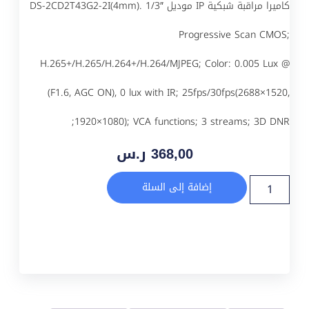
كاميرا مراقبة شبكية IP موديل DS-2CD2T43G2-2I(4mm). 1/3″
Progressive Scan CMOS;
H.265+/H.265/H.264+/H.264/MJPEG; Color: 0.005 Lux @
(F1.6, AGC ON), 0 lux with IR; 25fps/30fps(2688×1520,
1920×1080); VCA functions; 3 streams; 3D DNR;
368,00
ر.س
إضافة إلى السلة