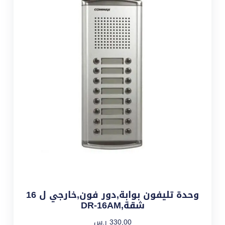
وحدة تليفون بوابة,دور فون,خارجي ل 16
شقة,DR-16AM
330,00
ر.س