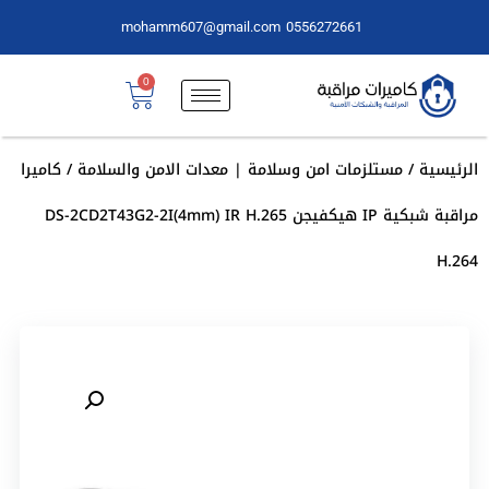
mohamm607@gmail.com
0556272661
0
الرئيسية
/
مستلزمات امن وسلامة | معدات الامن والسلامة
/ كاميرا
مراقبة شبكية IP هيكفيجن DS-2CD2T43G2-2I(4mm) IR H.265
H.264