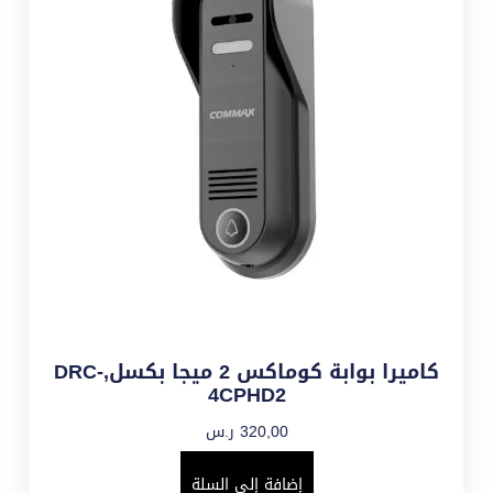
كاميرا بوابة كوماكس 2 ميجا بكسل,DRC-
4CPHD2
320,00
ر.س
إضافة إلى السلة