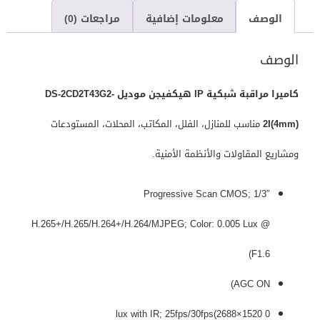
الوصف
معلومات إضافية
مراجعات (0)
الوصف
كاميرا مراقبة شبكية IP هيكفيجن موديل DS-2CD2T43G2-
2I(4mm)
مناسب للمنازل، الفلل، المكاتب، المحلات، المستودعات
ومشاريع المقاولات والأنظمة الأمنية.
1/3″ Progressive Scan CMOS;
H.265+/H.265/H.264+/H.264/MJPEG; Color: 0.005 Lux @
(F1.6
AGC ON)
0 lux with IR; 25fps/30fps(2688×1520