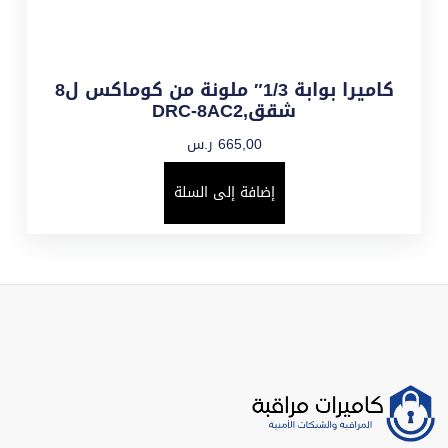
كاميرا بوابة 1/3″ ملونة من كوماكس ل8
شقق,DRC-8AC2
665,00
ر.س
إضافة إلى السلة