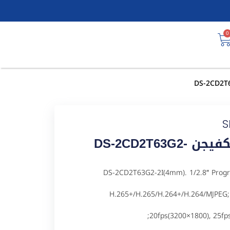
0
S
كاميرا مراقبة شبكية IP هيكفيجن DS-2CD2T63G2-
ل DS-2CD2T63G2-2I(4mm). 1/2.8″ Progressive Scan CMOS;
H.265+/H.265/H.264+/H.264/MJPEG; C
20fps(3200×1800), 25fp