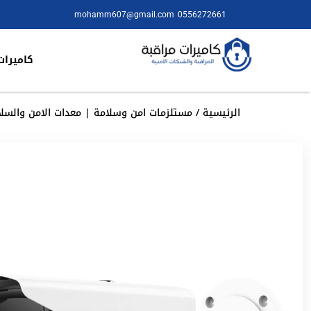
mohamm607@gmail.com
0556272661
كاميرات
الرئيسية
/
مستلزمات امن وسلامة | معدات الامن والسلا