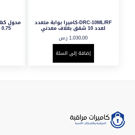
DRC-10ML/RF-كاميرا بوابة متعدد
لعدد 10 شقق بغلاف معدني
0.75 أمبير – HOAC12V .75A
1.030,00
ر.س
إضافة إلى السلة