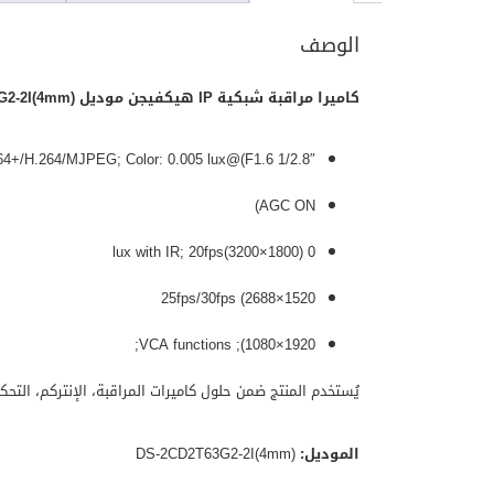
الوصف
كاميرا مراقبة شبكية IP هيكفيجن موديل DS-2CD2T63G2-2I(4mm)
1/2.8″ Progressive Scan CMOS; H.265+/H.265/H.264+/H.264/MJPEG; Color: 0.005 lux@(F1.6
AGC ON)
0 lux with IR; 20fps(3200×1800)
25fps/30fps (2688×1520
1920×1080); VCA functions;
يُستخدم المنتج ضمن حلول كاميرات المراقبة، الإنتركم، التح
الموديل:
DS-2CD2T63G2-2I(4mm)