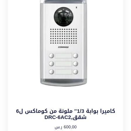
كاميرا بوابة 1/3″ ملونة من كوماكس ل6
شقق,DRC-6AC2
600,00
ر.س