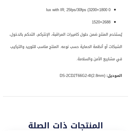
0 lux with IR; 25fps/30fps (3200×1800
2688×1520
يُستخدم المنتج ضمن حلول كاميرات المراقبة، الإنتركم، التحكم بالدخول،
الشبكات أو أنظمة الحماية حسب نوعه. المنتج مناسب للتوريد والتركيب
في مشاريع الأمن والسلامة.
الموديل:
DS-2CD2T66G2-4I(2.8mm)
المنتجات ذات الصلة