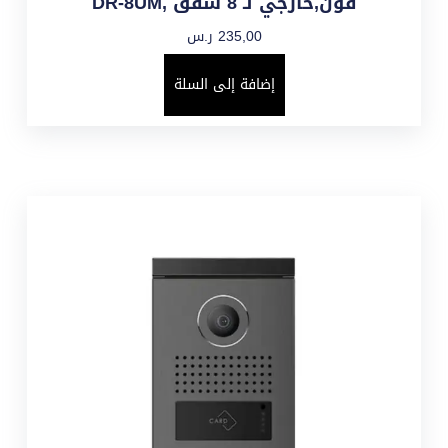
فون,خارجي لـ 8 شقق ,DR-8UM
235,00
ر.س
إضافة إلى السلة