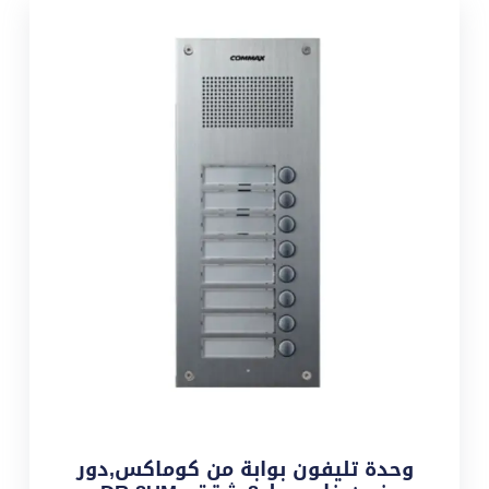
وحدة تليفون بوابة من كوماكس,دور