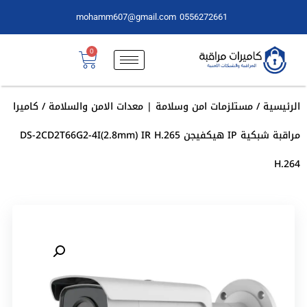
mohamm607@gmail.com
0556272661
0
الرئيسية
/
مستلزمات امن وسلامة | معدات الامن والسلامة
/ كاميرا
مراقبة شبكية IP هيكفيجن DS-2CD2T66G2-4I(2.8mm) IR H.265
H.264