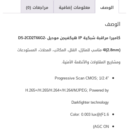
الوصف
معلومات إضافية
مراجعات (0)
الوصف
كاميرا مراقبة شبكية IP هيكفيجن موديل DS-2CD2T66G2-
4I(2.8mm)
مناسب للمنازل، الفلل، المكاتب، المحلات، المستودعات
ومشاريع المقاولات والأنظمة الأمنية.
1/2.4″ Progressive Scan CMOS;
H.265+/H.265/H.264+/H.264/MJPEG; Powered by
Darkfighter technology
Color: 0.003 lux@(F1.6
AGC ON)