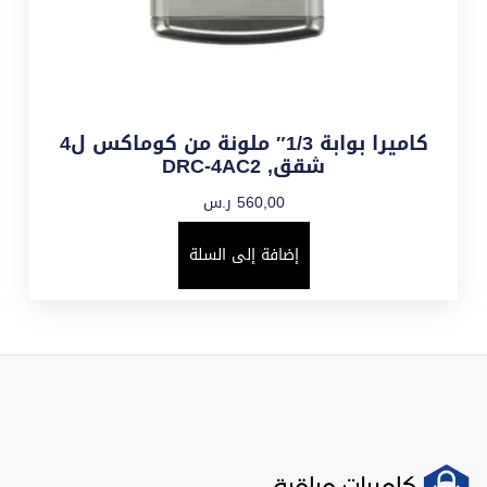
كاميرا بوابة 1/3″ ملونة من كوماكس ل4
شقق, DRC-4AC2
560,00
ر.س
إضافة إلى السلة