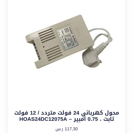
محول كهربائي 24 فولت متردد / 12 فولت
ثابت ، 0.75 أمبير – HOAS24DC12075A
117,30
ر.س