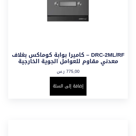
DRC-2ML/RF – كاميرا بوابة كوماكس بغلاف
معدني مقاوم للعوامل الجوية الخارجية
775,00
ر.س
إضافة إلى السلة