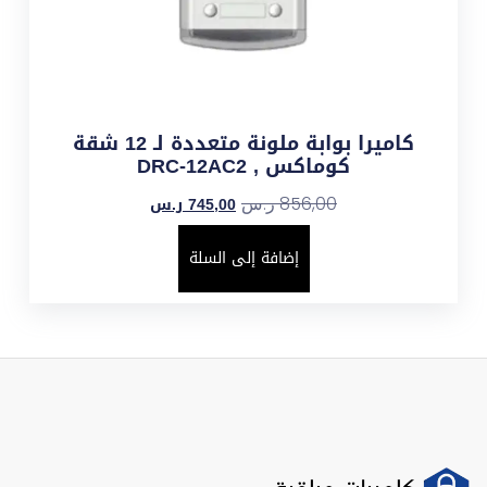
كاميرا بوابة ملونة متعددة لـ 12 شقة
كوماكس , DRC-12AC2
745,00
ر.س
856,00
ر.س
إضافة إلى السلة