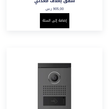
شقق بغلاف معدني
905,00
ر.س
إضافة إلى السلة