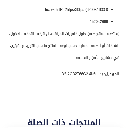
0 lux with IR; 25fps/30fps (3200×1800
2688×1520
يُستخدم المنتج ضمن حلول كاميرات المراقبة، الإنتركم، التحكم بالدخول،
الشبكات أو أنظمة الحماية حسب نوعه. المنتج مناسب للتوريد والتركيب
في مشاريع الأمن والسلامة.
الموديل:
DS-2CD2T66G2-4I(6mm)
المنتجات ذات الصلة