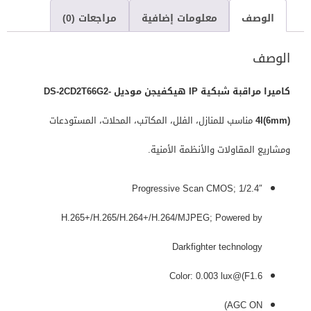
الوصف
معلومات إضافية
مراجعات (0)
الوصف
كاميرا مراقبة شبكية IP هيكفيجن موديل DS-2CD2T66G2-
4I(6mm)
مناسب للمنازل، الفلل، المكاتب، المحلات، المستودعات
ومشاريع المقاولات والأنظمة الأمنية.
1/2.4″ Progressive Scan CMOS;
H.265+/H.265/H.264+/H.264/MJPEG; Powered by
Darkfighter technology
Color: 0.003 lux@(F1.6
AGC ON)