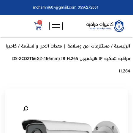
mohamm607@gmail.com
0556272661
0
الرئيسية
/
مستلزمات امن وسلامة | معدات الامن والسلامة
/ كاميرا
مراقبة شبكية IP هيكفيجن DS-2CD2T66G2-4I(6mm) IR H.265
H.264