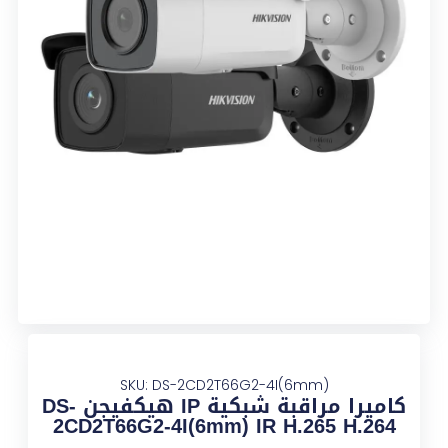
SKU: DS-2CD2T66G2-4I(6mm)
كاميرا مراقبة شبكية IP هيكفيجن DS-
2CD2T66G2-4I(6mm) IR H.265 H.264