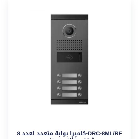
DRC-8ML/RF-كاميرا بوابة متعدد لعدد 8