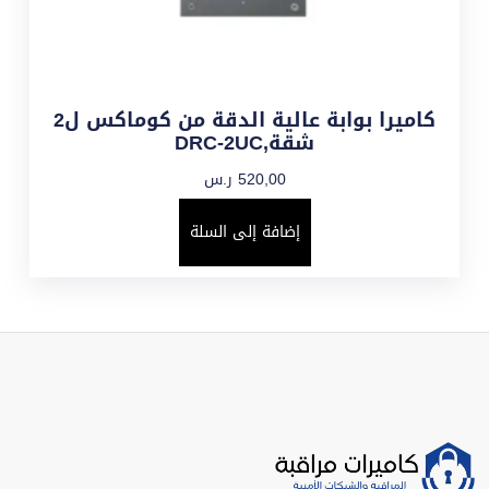
كاميرا بوابة عالية الدقة من كوماكس ل2
شقة,DRC-2UC
520,00
ر.س
إضافة إلى السلة