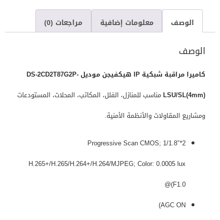
الوصف
معلومات إضافية
مراجعات (0)
الوصف
كاميرا مراقبة شبكية IP هيكفيجن موديل DS-2CD2T87G2P-
LSU/SL(4mm)
مناسب للمنازل، الفلل، المكاتب، المحلات، المستودعات
ومشاريع المقاولات والأنظمة الأمنية.
2*1/1.8″ Progressive Scan CMOS;
H.265+/H.265/H.264+/H.264/MJPEG; Color: 0.0005 lux
@(F1.0
AGC ON)