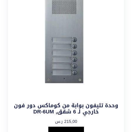
وحدة تليفون بوابة من كوماكس دور فون
خارجي لـ 6 شقق, DR-6UM
215,00
ر.س