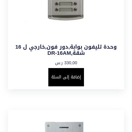
وحدة تليفون بوابة,دور فون,خارجي ل 16
شقة,DR-16AM
330,00
ر.س
إضافة إلى السلة