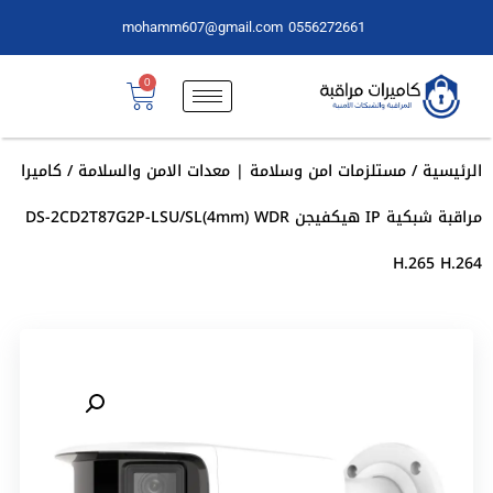
mohamm607@gmail.com
0556272661
0
الرئيسية
/
مستلزمات امن وسلامة | معدات الامن والسلامة
/ كاميرا
مراقبة شبكية IP هيكفيجن DS-2CD2T87G2P-LSU/SL(4mm) WDR
H.265 H.264