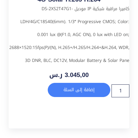
كاميرا مراقبة شبكية IP موديل DS-2XS2T47G1-
LDH/4G/C18S40(6mm). 1/3″ Progressive CMOS; Color:
0.001 lux @(F1.0, AGC ON), 0 lux with LED on;
2688×1520:15fps(P)/(N), H.265+/H.265/H.264+&H.264, WDR,
3D DNR, BLC, DC12V, Modular Battery & Solar Pane
3.045,00
ر.س
إضافة إلى السلة