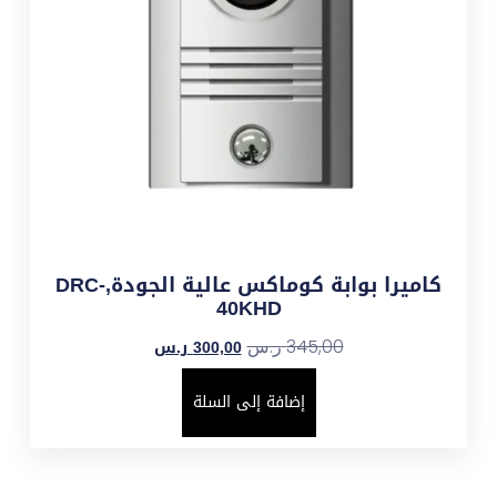
كاميرا بوابة كوماكس عالية الجودة,DRC-
40KHD
300,00
ر.س
345,00
ر.س
إضافة إلى السلة