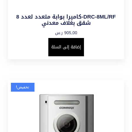
DRC-8ML/RF-كاميرا بوابة متعدد لعدد 8
شقق بغلاف معدني
905,00
ر.س
إضافة إلى السلة
تخفيض!