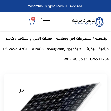
mohamm607@gmail.com
0556272661
0
الرئيسية
/
مستلزمات امن وسلامة | معدات الامن والسلامة
/ كاميرا
مراقبة شبكية IP هيكفيجن DS-2XS2T47G1-LDH/4G/C18S40(6mm)
WDR 4G Solar H.265 H.264