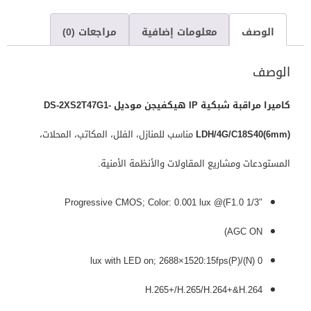
الوصف
معلومات إضافية
مراجعات (0)
الوصف
كاميرا مراقبة شبكية IP هيكفيجن موديل DS-2XS2T47G1-
LDH/4G/C18S40(6mm)
مناسب للمنازل، الفلل، المكاتب، المحلات،
المستودعات ومشاريع المقاولات والأنظمة الأمنية.
1/3″ Progressive CMOS; Color: 0.001 lux @(F1.0
AGC ON)
0 lux with LED on; 2688×1520:15fps(P)/(N)
H.265+/H.265/H.264+&H.264