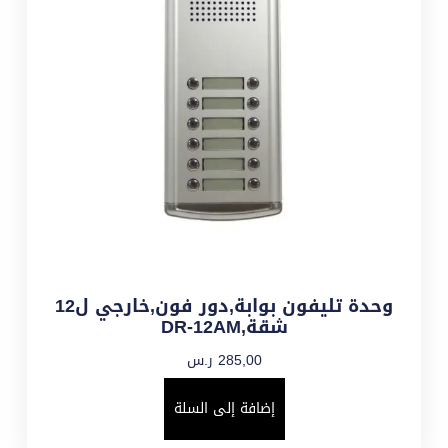
وحدة تليفون بوابة,دور فون,خارجي ل12
شقة,DR-12AM
285,00
ر.س
إضافة إلى السلة