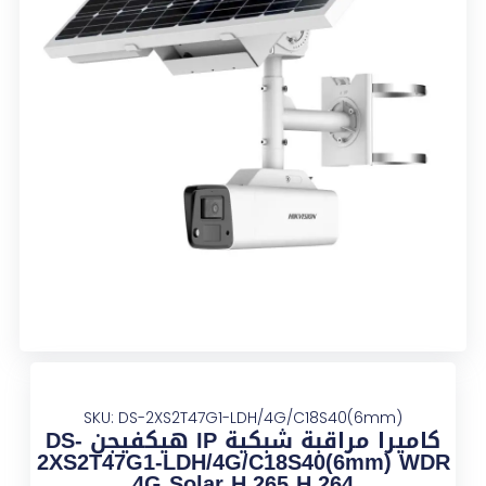
SKU: DS-2XS2T47G1-LDH/4G/C18S40(6mm)
كاميرا مراقبة شبكية IP هيكفيجن DS-
2XS2T47G1-LDH/4G/C18S40(6mm) WDR
4G Solar H.265 H.264