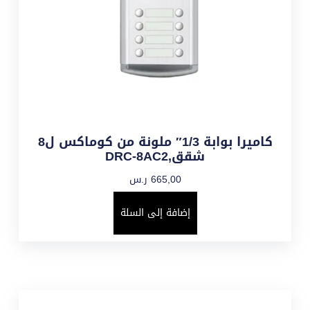
كاميرا بوابة 1/3″ ملونة من كوماكس ل8
شقق,DRC-8AC2
665,00
ر.س
إضافة إلى السلة