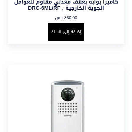
كاميرا بوابة بغلاف معدني مقاوم للعوامل
الجوية الخارجية , DRC-6ML/RF
860,00
ر.س
إضافة إلى السلة