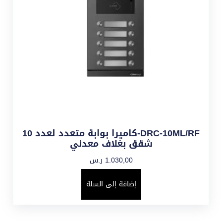
DRC-10ML/RF-كاميرا بوابة متعدد لعدد 10
شقق بغلاف معدني
1.030,00
ر.س
إضافة إلى السلة