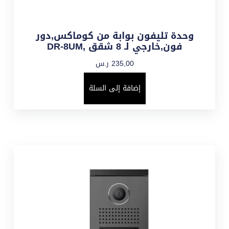
وحدة تليفون بوابة من كوماكس,دور
فون,خارجي لـ 8 شقق ,DR-8UM
235,00
ر.س
إضافة إلى السلة