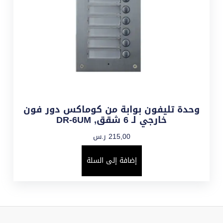
وحدة تليفون بوابة من كوماكس دور فون
خارجي لـ 6 شقق, DR-6UM
215,00
ر.س
إضافة إلى السلة