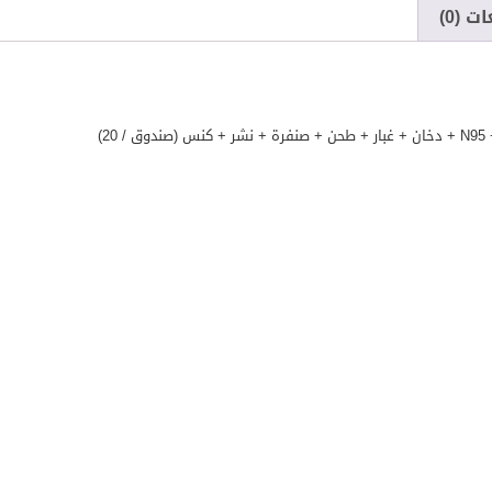
ت (0)