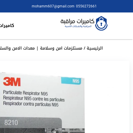
mohamm607@gmail.com
0556272661
كاميرات
الرئيسية
/
مستلزمات امن وسلامة | معدات الامن والسلا