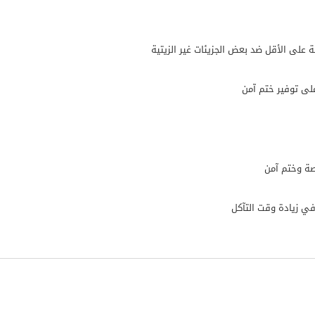
لى توفير ختم آمن
صة وختم آمن
في زيادة وقت التآكل