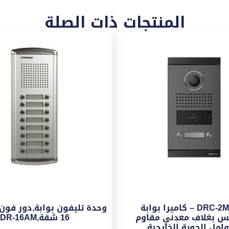
المنتجات ذات الصلة
DRC-2ML/RF – كاميرا بوابة
وحدة تليفون بوابة,دور فون
س بغلاف معدني مقاوم
16 شقة,DR-16AM
وامل الجوية الخارجية