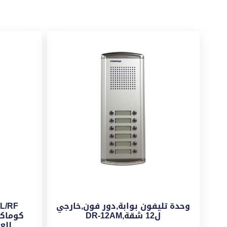
وحدة تليفون بوابة,دور فون,خارجي
ل12 شقة,DR-12AM
كوماك
للع