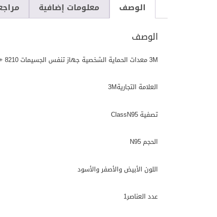
الوصف
معلومات إضافية
مراجعا
الوصف
3M معدات الحماية الشخصية جهاز تنفس الجسيمات 8210 + N95 + دخان + غبار + طحن + صنفرة + نشر + كنس (صندوق / 20)
العلامة التجارية3M
تصفية ClassN95
الحجم N95
اللون الأبيض والأصفر والأسود
عدد العناصر1