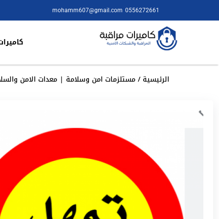
mohamm607@gmail.com
0556272661
كاميرات
الرئيسية
/
مستلزمات امن وسلامة | معدات الامن والسلا