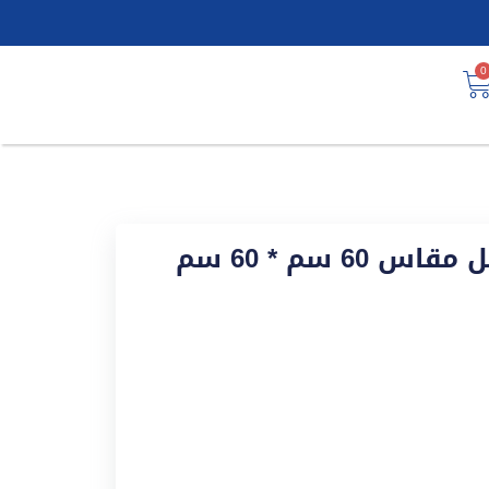
0
 سم * 60 سم