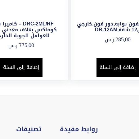
فون بوابة,دور فون,خارجي
DRC-2ML/RF – كامي
DR-12AM
كوماكس بغلاف معدني م
للعوامل الجوية الخارج
285,00
ر.س
775,00
ر.س
إضافة إلى السلة
إضافة إلى السلة
روابط مفيدة
تصنيفات