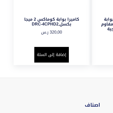
را بوابة
كاميرا بوابة كوماكس 2 ميجا
قاوم
بكسل,DRC-4CPHD2
ية
320,00
ر.س
إضافة إلى السلة
اصناف