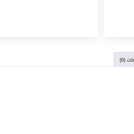
ت (0)