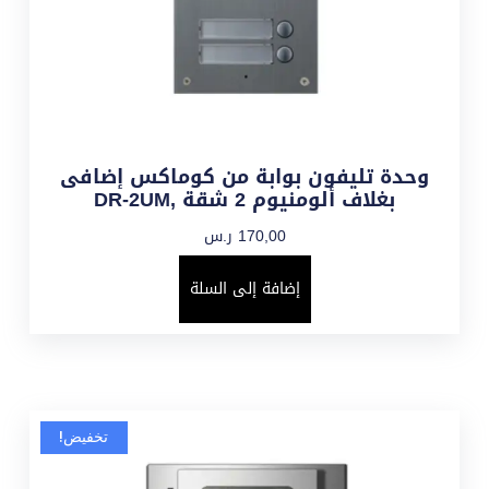
وحدة تليفون بوابة من كوماكس إضافى
بغلاف ألومنيوم 2 شقة ,DR-2UM
170,00
ر.س
إضافة إلى السلة
تخفيض!