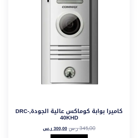
كاميرا بوابة كوماكس عالية الجودة,DRC-
40KHD
300,00
ر.س
345,00
ر.س