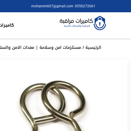
mohamm607@gmail.com
0556272661
كاميرات
الرئيسية
/
مستلزمات امن وسلامة | معدات الامن والسلا