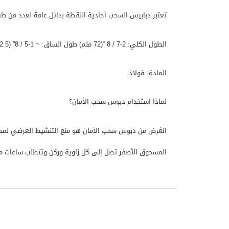
تعتبر دبابيس السحب أحادية النقطة بدائل عامة لعدد من طف
الطول الكلي: 2-7 / 8 “(72 ملم) طول الساق: ~ 1-5 / 8” (42.5 ملم). قطر الحلقة الخارجية: 1-1 / 16 “(28 ملم) قطر المسمار: 1/8” (3.1 ملم).
المادة: فولاذ.
لماذا استخدام دبوس سحب الأمان؟
الغرض من دبوس سحب الأمان هو منع التنشيط العرضي لمطف
المسحوق الأصفر تصل إلى كل زاوية وركن وتتطلب ساعات م