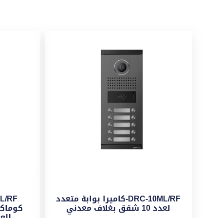
DRC-10ML/RF-كاميرا بوابة متعدد
لعدد 10 شقق بغلاف معدني
كوماك
للع