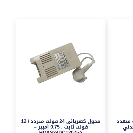
وابة متعدد
محول كهربائي 24 فولت متردد / 12
فولت ثابت ، 0.75 أمبير –
HOAS24DC12075A