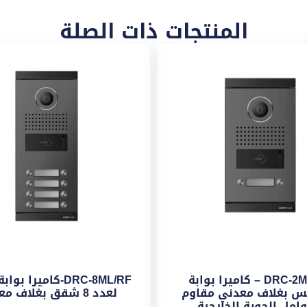
المنتجات ذات الصلة
DRC-2ML/RF – كاميرا بوابة
DRC-8ML/RF-كاميرا ب
س بغلاف معدني مقاوم
لعدد 8 شقق بغلاف معدني
وامل الجوية الخارجية