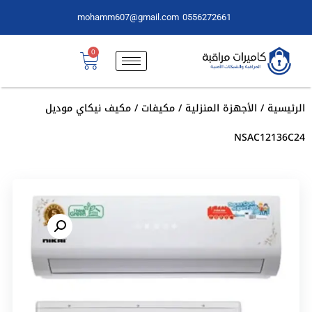
mohamm607@gmail.com
0556272661
0
الرئيسية
/
الأجهزة المنزلية
/
مكيفات
/ مكيف نيكاي موديل
NSAC12136C24