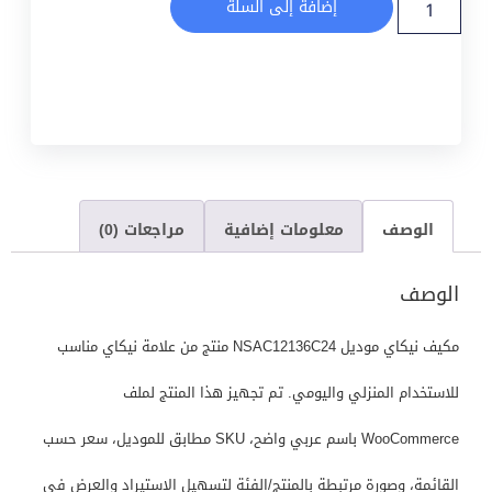
إضافة إلى السلة
الوصف
معلومات إضافية
مراجعات (0)
الوصف
مكيف نيكاي موديل NSAC12136C24 منتج من علامة نيكاي مناسب
للاستخدام المنزلي واليومي. تم تجهيز هذا المنتج لملف
WooCommerce باسم عربي واضح، SKU مطابق للموديل، سعر حسب
القائمة، وصورة مرتبطة بالمنتج/الفئة لتسهيل الاستيراد والعرض في