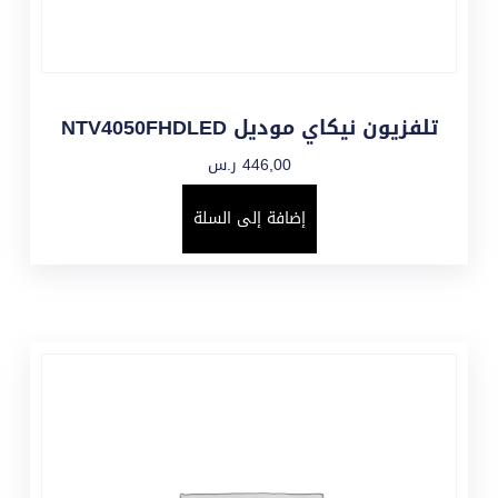
تلفزيون نيكاي موديل NTV4050FHDLED
446,00
ر.س
إضافة إلى السلة