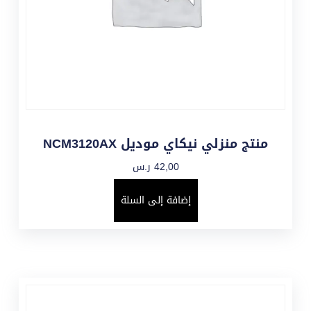
منتج منزلي نيكاي موديل NCM3120AX
42,00
ر.س
إضافة إلى السلة