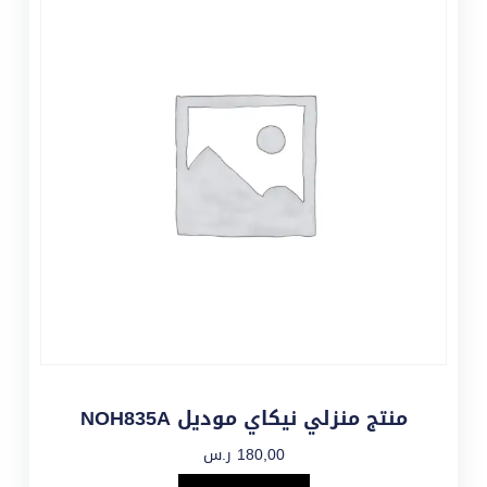
منتج منزلي نيكاي موديل NOH835A
180,00
ر.س