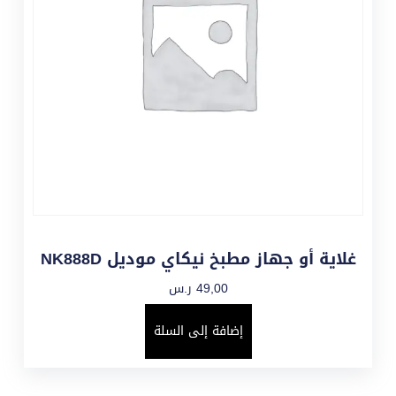
غلاية أو جهاز مطبخ نيكاي موديل NK888D
49,00
ر.س
إضافة إلى السلة