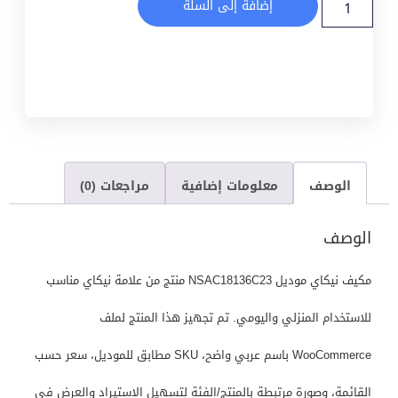
إضافة إلى السلة
الوصف
معلومات إضافية
مراجعات (0)
الوصف
مكيف نيكاي موديل NSAC18136C23 منتج من علامة نيكاي مناسب
للاستخدام المنزلي واليومي. تم تجهيز هذا المنتج لملف
WooCommerce باسم عربي واضح، SKU مطابق للموديل، سعر حسب
القائمة، وصورة مرتبطة بالمنتج/الفئة لتسهيل الاستيراد والعرض في