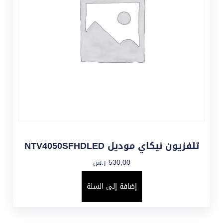
تلفزيون نيكاي موديل NTV4050SFHDLED
530,00
ر.س
إضافة إلى السلة