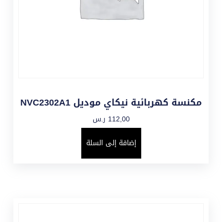
مكنسة كهربائية نيكاي موديل NVC2302A1
112,00
ر.س
إضافة إلى السلة