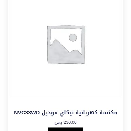
مكنسة كهربائية نيكاي موديل NVC33WD
230,00
ر.س