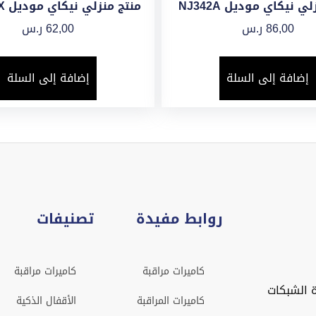
ي نيكاي موديل NJ342A
منتج منزلي نيكاي موديل NH8881X
86,00
ر.س
62,00
ر.س
إضافة إلى السلة
إضافة إلى السلة
روابط مفيدة
تصنيفات
كاميرات مراقبة
كاميرات مراقبة
 الشبكات
كاميرات المراقبة
الأقفال الذكية