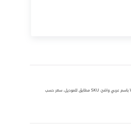
مكيف نيكاي موديل NSAC18136C25S منتج من علامة نيكاي مناسب للاستخدام المنزلي واليومي. تم تجهيز هذا المنتج لملف WooCommerce باسم عربي واضح، SKU مطابق للموديل، سعر حسب