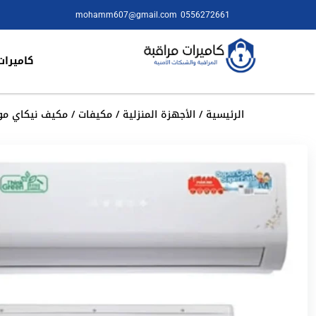
mohamm607@gmail.com
0556272661
كاميرات
الرئيسية
/
الأجهزة المنزلية
/
مكيفات
/ مكيف نيكاي موديل 36C25S