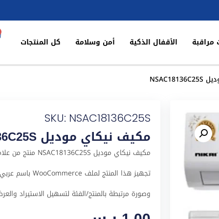
 مراقبة
الأقفال الذكية
أمن وسلامة
كل المنتجات
NSAC181
SKU: NSAC18136C25S
مكيف نيكاي موديل NSAC18136C25S
مكيف نيكاي موديل 5S
وصورة مرتبطة بالمنتج/الفئة لتسهيل الاستيراد والعرض في المت
1,00
ر.س