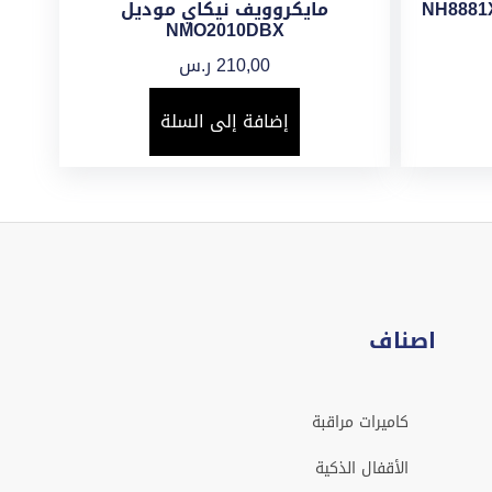
مايكروويف نيكاي موديل
NMO2010DBX
210,00
ر.س
إضافة إلى السلة
اصناف
كاميرات مراقبة
الأقفال الذكية