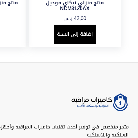
منتج منزلي نيكاي موديل
منتج منزل
NCM3120AX
42,00
ر.س
إضافة إلى السلة
متجر متخصص في توفير أحدث تقنيات كاميرات المراقبة وأجهزة
السلكية واللاسلكية