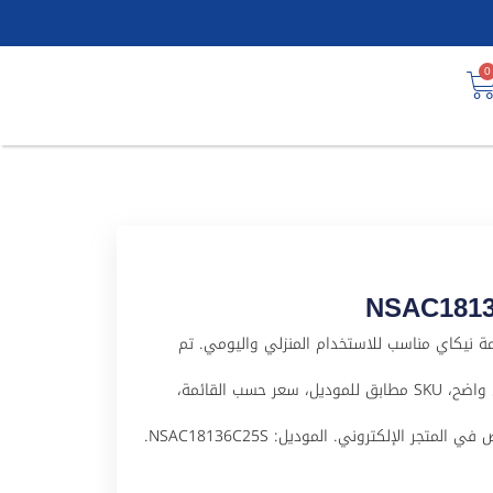
0
NSAC18136C2 منتج من علامة نيكاي مناسب للاستخدام المنزلي واليومي. تم
تجهيز هذا المنتج لملف WooCommerce باسم عربي واضح، SKU مطابق للموديل، سعر حسب القائمة،
جر الإلكتروني. الموديل: NSAC18136C25S.