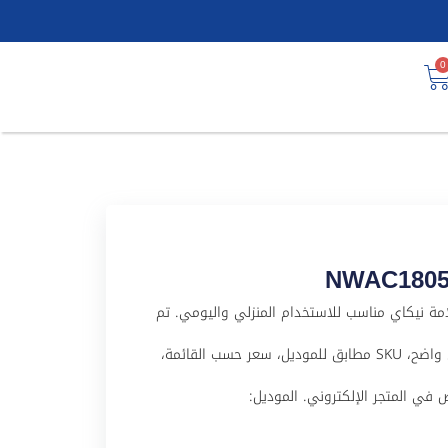
0
NWAC18056HC24 منتج من علامة نيكاي مناسب للاستخدام المنزلي واليومي. تم
تجهيز هذا المنتج لملف WooCommerce باسم عربي واضح، SKU مطابق للموديل، سعر حسب القائمة،
 في المتجر الإلكتروني. الموديل: