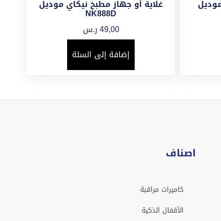
موديل
غلاية أو جهاز مطبخ نيكاي موديل
NK888D
49,00
ر.س
إضافة إلى السلة
اصناف
كاميرات مراقبة
الأقفال الذكية