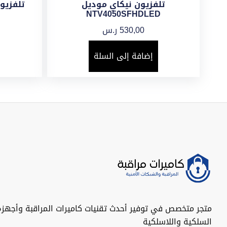
تلفزيون نيكاي موديل
NTV4050SFHDLED
530,00
ر.س
إضافة إلى السلة
متجر متخصص في توفير أحدث تقنيات كاميرات المراقبة وأجهزة
السلكية واللاسلكية