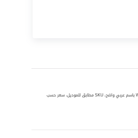
مكيف نيكاي موديل NWAC18056HC24 منتج من علامة نيكاي مناسب للاستخدام المنزلي واليومي. تم تجهيز هذا المنتج لملف WooCommerce باسم عربي واضح، SKU مطابق للموديل، سعر حسب