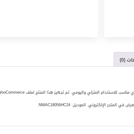
ت (0)
لمتجر الإلكتروني. الموديل: NWAC18056HC24.