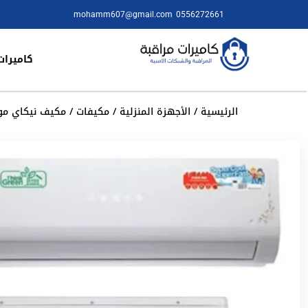
mohamm607@gmail.com
0556272661
كاميرات
الرئيسية
/
الأجهزة المنزلية
/
مكيفات
/ مكيف نيكاي موديل 56HC24