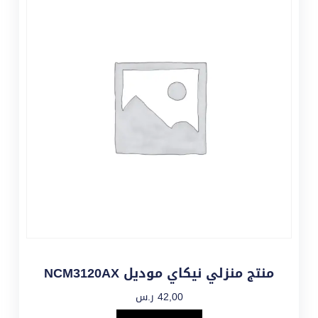
منتج منزلي نيكاي موديل NCM3120AX
42,00
ر.س