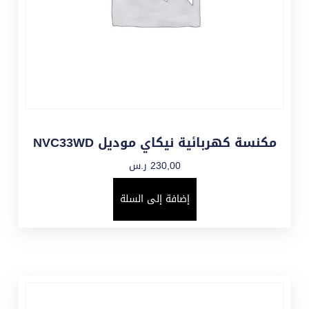
مكنسة كهربائية نيكاي موديل NVC33WD
230,00
ر.س
إضافة إلى السلة