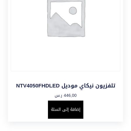
تلفزيون نيكاي موديل NTV4050FHDLED
446,00
ر.س
إضافة إلى السلة