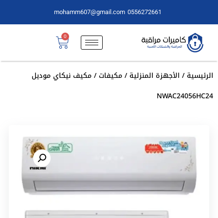
mohamm607@gmail.com
0556272661
0
الرئيسية
/
الأجهزة المنزلية
/
مكيفات
/ مكيف نيكاي موديل
NWAC24056HC24