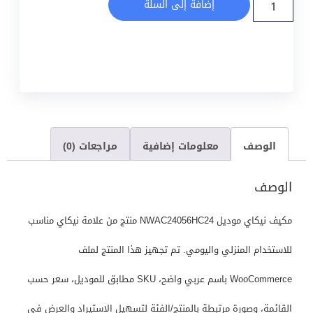
إضافة إلى السلة
الوصف
معلومات إضافية
مراجعات (0)
الوصف
مكيف نيكاي موديل NWAC24056HC24 منتج من علامة نيكاي مناسب
للاستخدام المنزلي واليومي. تم تجهيز هذا المنتج لملف
WooCommerce باسم عربي واضح، SKU مطابق للموديل، سعر حسب
القائمة، وصورة مرتبطة بالمنتج/الفئة لتسهيل الاستيراد والعرض في