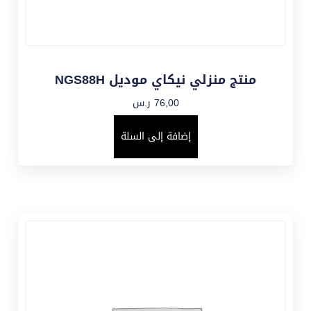
منتج منزلي نيكاي موديل NGS88H
76,00
ر.س
إضافة إلى السلة