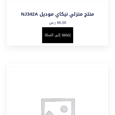
منتج منزلي نيكاي موديل NJ342A
86,00
ر.س
إضافة إلى السلة