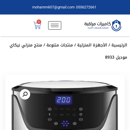
mohamm607@gmail.com
0556272661
0
الرئيسية
/
الأجهزة المنزلية
/
منتجات متنوعة
/ منتج منزلي نيكاي
موديل 8933