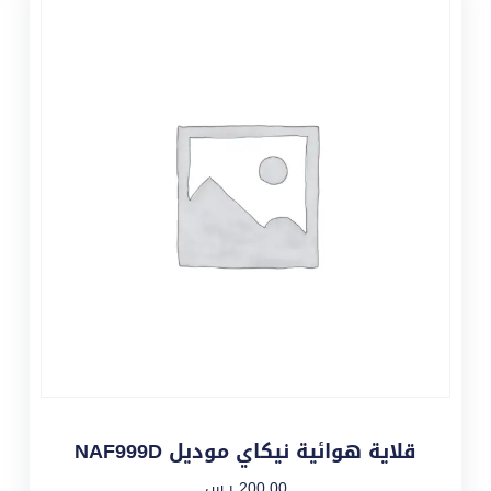
قلاية هوائية نيكاي موديل NAF999D
200,00
ر.س