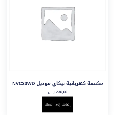
مكنسة كهربائية نيكاي موديل NVC33WD
230,00
ر.س
إضافة إلى السلة