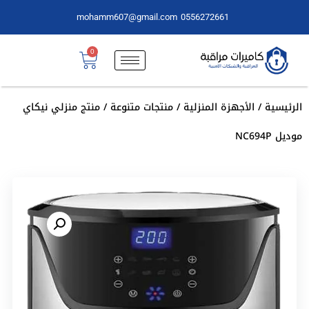
mohamm607@gmail.com
0556272661
0
الرئيسية
/
الأجهزة المنزلية
/
منتجات متنوعة
/ منتج منزلي نيكاي
موديل NC694P