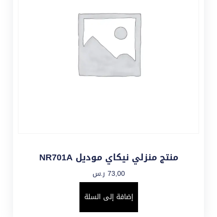
منتج منزلي نيكاي موديل NR701A
73,00
ر.س
إضافة إلى السلة