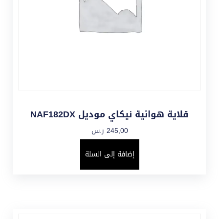
قلاية هوائية نيكاي موديل NAF182DX
245,00
ر.س
إضافة إلى السلة