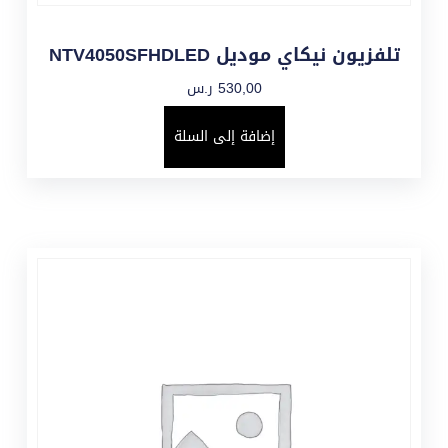
تلفزيون نيكاي موديل NTV4050SFHDLED
530,00
ر.س
إضافة إلى السلة