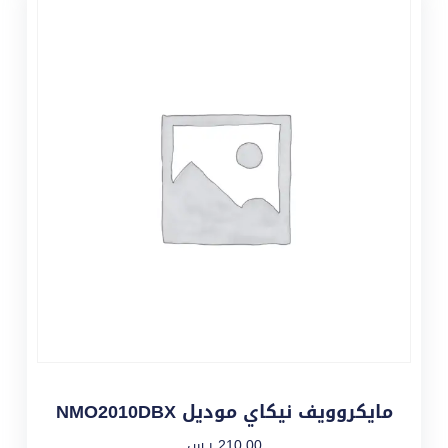
مايكروويف نيكاي موديل NMO2010DBX
210,00
ر.س