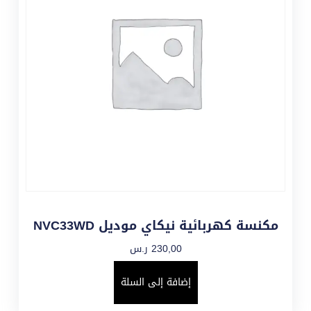
مكنسة كهربائية نيكاي موديل NVC33WD
230,00
ر.س
إضافة إلى السلة