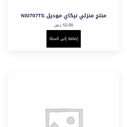
منتج منزلي نيكاي موديل NSI707TS
52,00
ر.س
إضافة إلى السلة