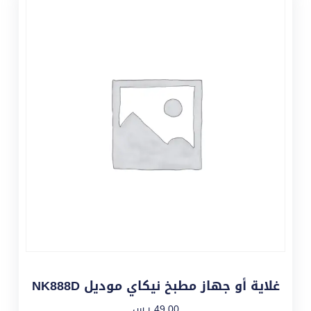
غلاية أو جهاز مطبخ نيكاي موديل NK888D
49,00
ر.س