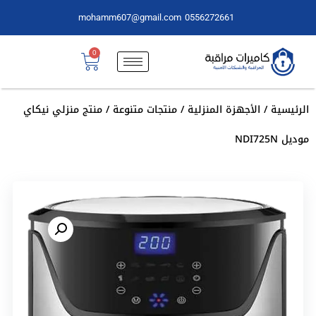
mohamm607@gmail.com
0556272661
0
الرئيسية
/
الأجهزة المنزلية
/
منتجات متنوعة
/ منتج منزلي نيكاي
موديل NDI725N