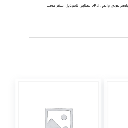
منتج منزلي نيكاي موديل NEM2990A منتج من علامة نيكاي مناسب للاستخدام المنزلي واليومي. تم تجهيز هذا المنتج لملف WooCommerce باسم عربي واضح، SKU مطابق للموديل، سعر حسب