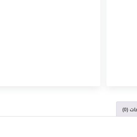
ت (0)