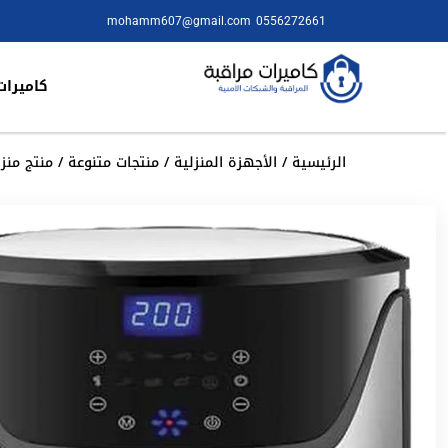
mohamm607@gmail.com
0556272661
كاميرات
الرئيسية
/
الأجهزة المنزلية
/
منتجات متنوعة
/ منتج منزلي 