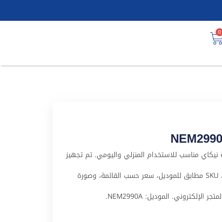
0
ل NEM2990A منتج من علامة نيكاي مناسب للاستخدام المنزلي واليومي. تم تجهيز
هذا المنتج لملف WooCommerce باسم عربي واضح، SKU مطابق للموديل، سعر حسب القائمة، وصورة
لإلكتروني. الموديل: NEM2990A.