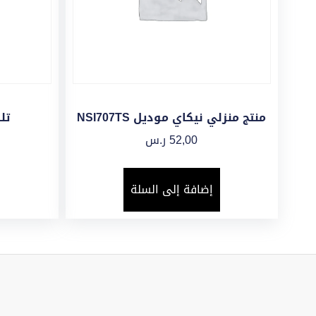
منتج منزلي نيكاي موديل NSI707TS
تل
52,00
ر.س
إضافة إلى السلة