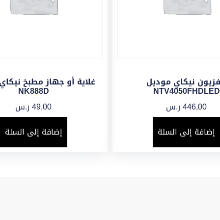
فزيون نيكاي موديل
غلاية أو جهاز مطبخ نيكاي
NK888D
NTV4050FHDLED
446,00
ر.س
49,00
ر.س
إضافة إلى السلة
إضافة إلى السلة