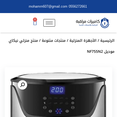
mohamm607@gmail.com
0556272661
0
الرئيسية
/
الأجهزة المنزلية
/
منتجات متنوعة
/ منتج منزلي نيكاي
موديل NF755N2