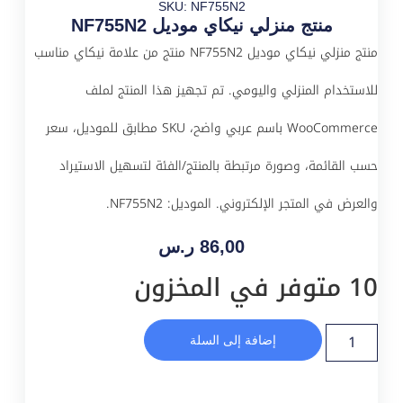
SKU: NF755N2
منتج منزلي نيكاي موديل NF755N2
منتج منزلي نيكاي موديل NF755N2 منتج من علامة نيكاي مناسب
للاستخدام المنزلي واليومي. تم تجهيز هذا المنتج لملف
WooCommerce باسم عربي واضح، SKU مطابق للموديل، سعر
حسب القائمة، وصورة مرتبطة بالمنتج/الفئة لتسهيل الاستيراد
والعرض في المتجر الإلكتروني. الموديل: NF755N2.
86,00
ر.س
10 متوفر في المخزون
إضافة إلى السلة