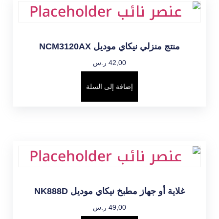
منتج منزلي نيكاي موديل NCM3120AX
42,00
ر.س
إضافة إلى السلة
غلاية أو جهاز مطبخ نيكاي موديل NK888D
49,00
ر.س