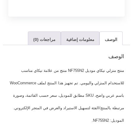
الوصف
معلومات إضافية
مراجعات (0)
الوصف
منتج منزلي نيكاي موديل NF755N2 منتج من علامة نيكاي مناسب
للاستخدام المنزلي واليومي. تم تجهيز هذا المنتج لملف WooCommerce
باسم عربي واضح، SKU مطابق للموديل، سعر حسب القائمة، وصورة
مرتبطة بالمنتج/الفئة لتسهيل الاستيراد والعرض في المتجر الإلكتروني.
الموديل: NF755N2.