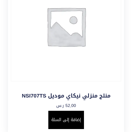
منتج منزلي نيكاي موديل NSI707TS
52,00
ر.س
إضافة إلى السلة