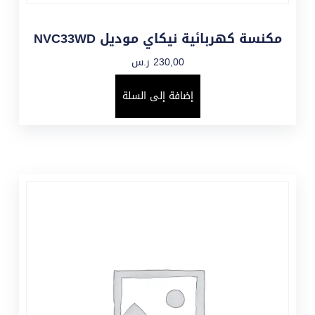
مكنسة كهربائية نيكاي موديل NVC33WD
230,00
ر.س
إضافة إلى السلة