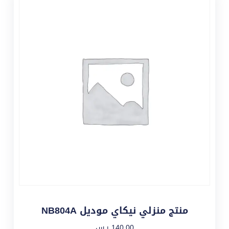
منتج منزلي نيكاي موديل NB804A
140,00
ر.س