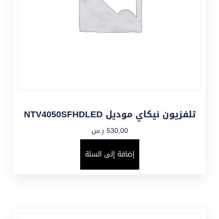
تلفزيون نيكاي موديل NTV4050SFHDLED
530,00
ر.س
إضافة إلى السلة