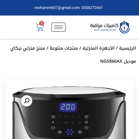
mohamm607@gmail.com
0556272661
0
الرئيسية
/
الأجهزة المنزلية
/
منتجات متنوعة
/ منتج منزلي نيكاي
موديل NGS866AX