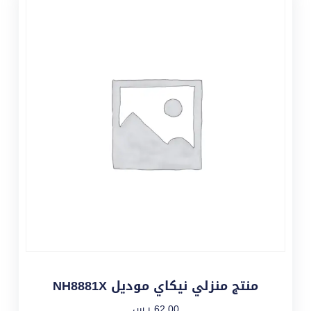
منتج منزلي نيكاي موديل NH8881X
62,00
ر.س