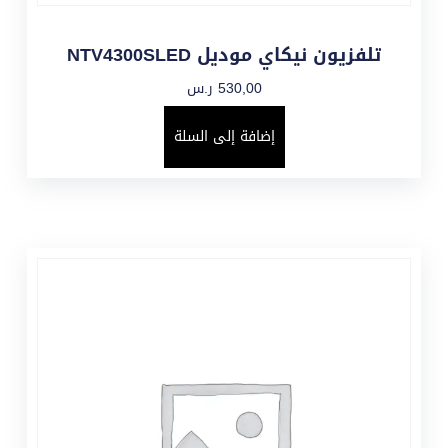
تلفزيون نيكاي موديل NTV4300SLED
530,00
ر.س
إضافة إلى السلة