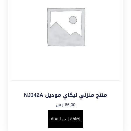
منتج منزلي نيكاي موديل NJ342A
86,00
ر.س
إضافة إلى السلة