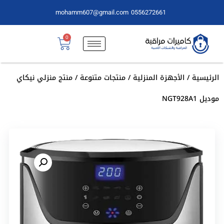
mohamm607@gmail.com
0556272661
0
الرئيسية
/
الأجهزة المنزلية
/
منتجات متنوعة
/ منتج منزلي نيكاي
موديل NGT928A1