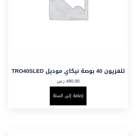
تلفزيون 40 بوصة نيكاي موديل TRO40SLED
480,00
ر.س
إضافة إلى السلة