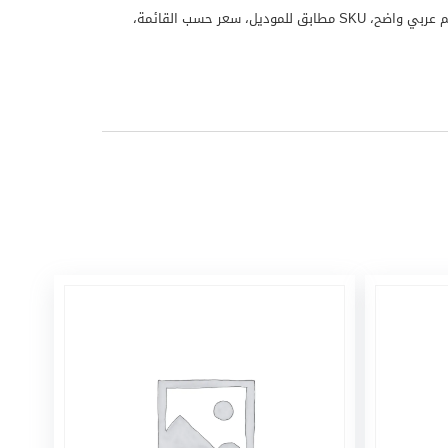
منتج منزلي نيكاي موديل NH486T منتج من علامة نيكاي مناسب للاستخدام المنزلي واليومي. تم تجهيز هذا المنتج لملف WooCommerce باسم عربي واضح، SKU مطابق للموديل، سعر حسب القائمة،