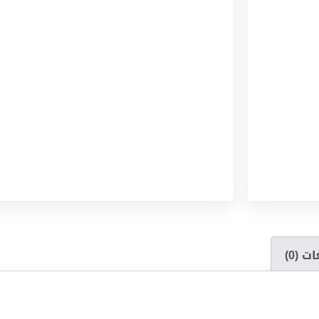
ت (0)