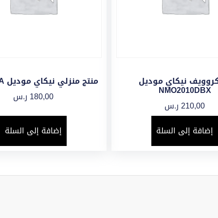
كروويف نيكاي موديل
منتج منزلي نيكاي موديل NOH835A
NMO2010DBX
180,00
ر.س
210,00
ر.س
إضافة إلى السلة
إضافة إلى السلة