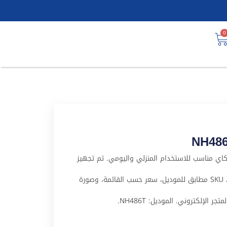
0
NH486 منتج من علامة نيكاي مناسب للاستخدام المنزلي واليومي. تم تجهيز
هذا المنتج لملف WooCommerce باسم عربي واضح، SKU مطابق للموديل، سعر حسب القائمة، وصورة
الإلكتروني. الموديل: NH486T.