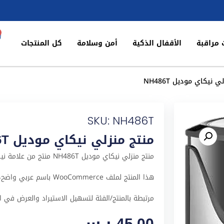
 مراقبة
الأقفال الذكية
أمن وسلامة
كل المنتجات
 نيكاي موديل NH486T
SKU: NH486T
منتج منزلي نيكاي موديل NH486T
منتج منزلي نيكاي موديل T
مرتبطة بالمنتج/الفئة لتسهيل الاستيراد والعرض في المتجر 
45,00
ر.س