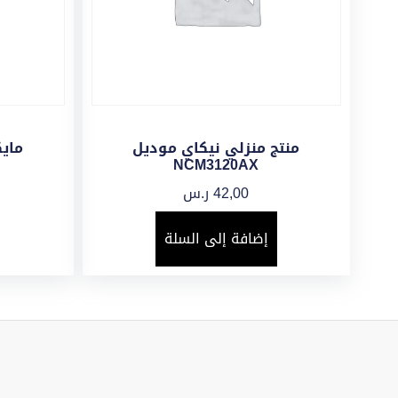
منتج منزلي نيكاي موديل
ماي
NCM3120AX
42,00
ر.س
إضافة إلى السلة