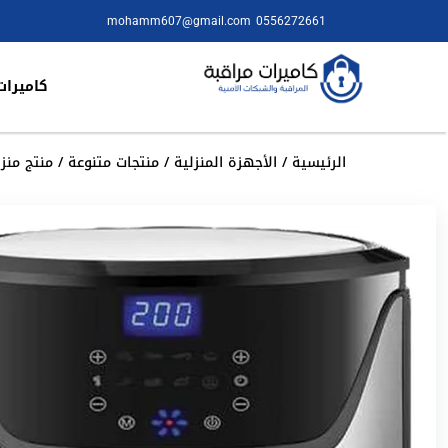
mohamm607@gmail.com
0556272661
كاميرات
الرئيسية
/
الأجهزة المنزلية
/
منتجات متنوعة
/ منتج منزلي