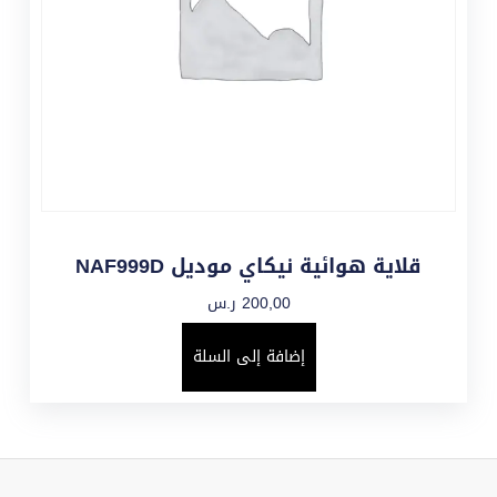
قلاية هوائية نيكاي موديل NAF999D
200,00
ر.س
إضافة إلى السلة