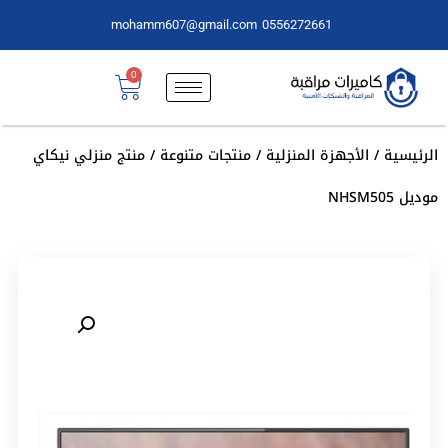
mohamm607@gmail.com
0556272661
0
الرئيسية
/
الأجهزة المنزلية
/
منتجات متنوعة
/ منتج منزلي نيكاي
موديل NHSM505