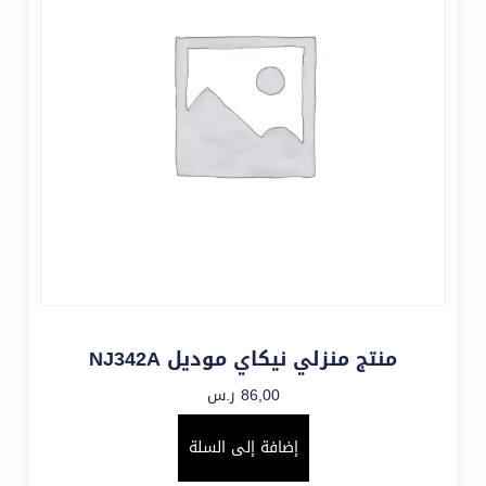
منتج منزلي نيكاي موديل NJ342A
86,00
ر.س
إضافة إلى السلة