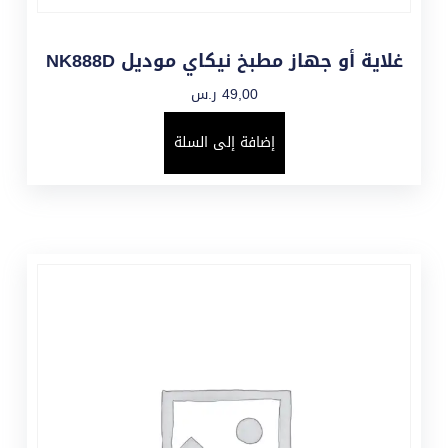
غلاية أو جهاز مطبخ نيكاي موديل NK888D
49,00
ر.س
إضافة إلى السلة