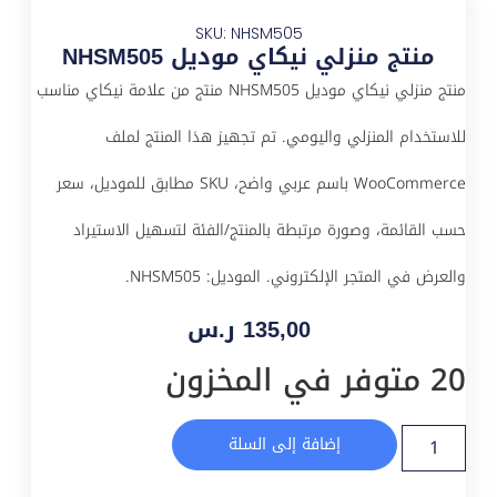
SKU: NHSM505
منتج منزلي نيكاي موديل NHSM505
منتج منزلي نيكاي موديل NHSM505 منتج من علامة نيكاي مناسب
للاستخدام المنزلي واليومي. تم تجهيز هذا المنتج لملف
WooCommerce باسم عربي واضح، SKU مطابق للموديل، سعر
حسب القائمة، وصورة مرتبطة بالمنتج/الفئة لتسهيل الاستيراد
والعرض في المتجر الإلكتروني. الموديل: NHSM505.
135,00
ر.س
20 متوفر في المخزون
إضافة إلى السلة