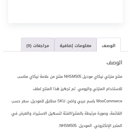
الوصف
معلومات إضافية
مراجعات (0)
الوصف
منتج منزلي نيكاي موديل NHSM505 منتج من علامة نيكاي مناسب
للاستخدام المنزلي واليومي. تم تجهيز هذا المنتج لملف
WooCommerce باسم عربي واضح، SKU مطابق للموديل، سعر حسب
القائمة، وصورة مرتبطة بالمنتج/الفئة لتسهيل الاستيراد والعرض في
المتجر الإلكتروني. الموديل: NHSM505.