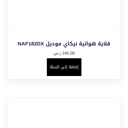
قلاية هوائية نيكاي موديل NAF182DX
245,00
ر.س
إضافة إلى السلة