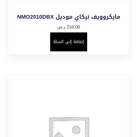
مايكروويف نيكاي موديل NMO2010DBX
210,00
ر.س
إضافة إلى السلة