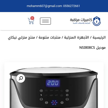
mohamm607@gmail.com
0556272661
0
الرئيسية
/
الأجهزة المنزلية
/
منتجات متنوعة
/ منتج منزلي نيكاي
موديل NSI808CS