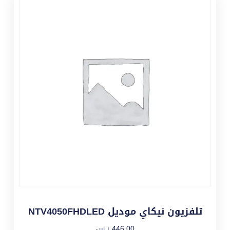
تلفزيون نيكاي موديل NTV4050FHDLED
446,00
ر.س