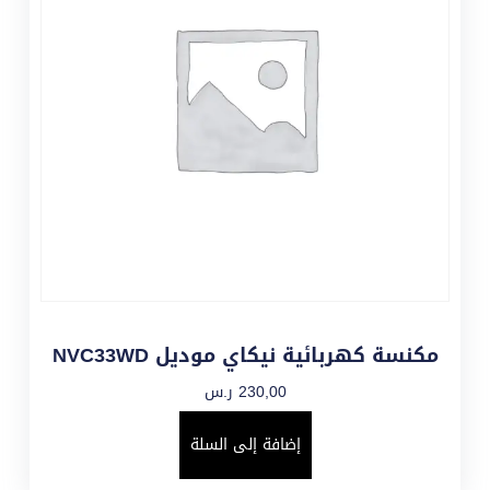
مكنسة كهربائية نيكاي موديل NVC33WD
230,00
ر.س
إضافة إلى السلة