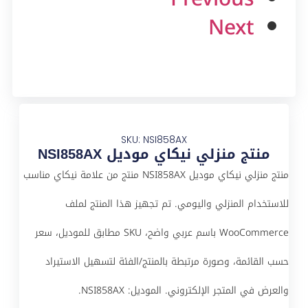
Next
SKU: NSI858AX
منتج منزلي نيكاي موديل NSI858AX
منتج منزلي نيكاي موديل NSI858AX منتج من علامة نيكاي مناسب
للاستخدام المنزلي واليومي. تم تجهيز هذا المنتج لملف
WooCommerce باسم عربي واضح، SKU مطابق للموديل، سعر
حسب القائمة، وصورة مرتبطة بالمنتج/الفئة لتسهيل الاستيراد
والعرض في المتجر الإلكتروني. الموديل: NSI858AX.