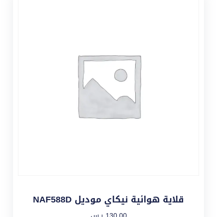
قلاية هوائية نيكاي موديل NAF588D
130,00
ر.س