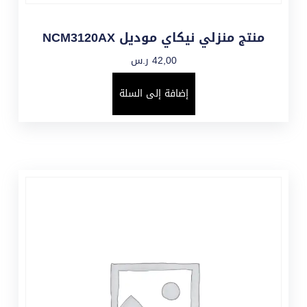
منتج منزلي نيكاي موديل NCM3120AX
42,00
ر.س
إضافة إلى السلة