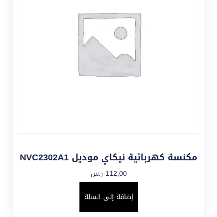
مكنسة كهربائية نيكاي موديل NVC2302A1
112,00
ر.س
إضافة إلى السلة