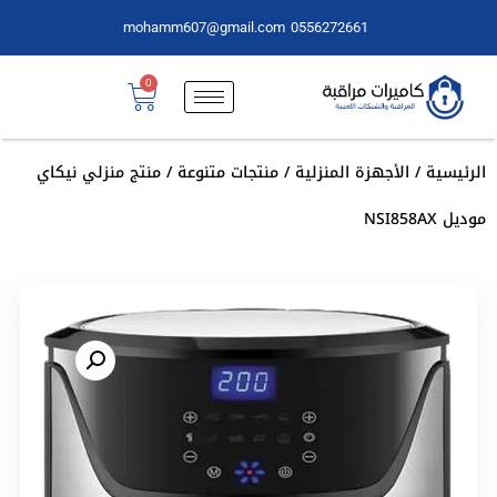
mohamm607@gmail.com
0556272661
0
الرئيسية
/
الأجهزة المنزلية
/
منتجات متنوعة
/ منتج منزلي نيكاي
موديل NSI858AX