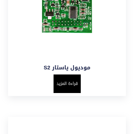
موديول ياستار S2
قراءة المزيد