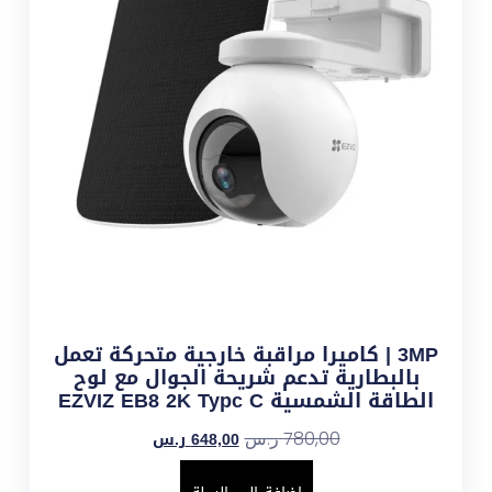
3MP | كاميرا مراقبة خارجية متحركة تعمل
بالبطارية تدعم شريحة الجوال مع لوح
الطاقة الشمسية EZVIZ EB8 2K Typc C
648,00
ر.س
780,00
ر.س