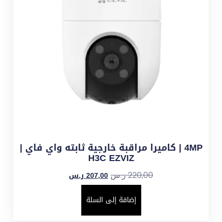
4MP | كاميرا مراقبة خارجية ثابته واي فاي |
H3C EZVIZ
207,00
ر.س
220,00
ر.س
إضافة إلى السلة