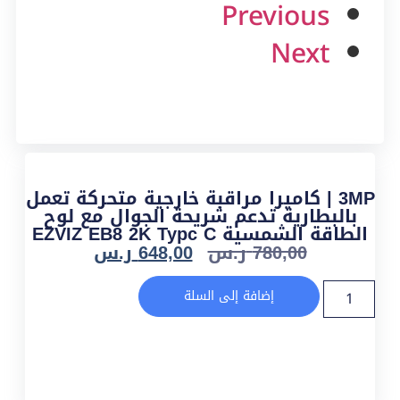
Previous
Next
3MP | كاميرا مراقبة خارجية متحركة تعمل
بالبطارية تدعم شريحة الجوال مع لوح
الطاقة الشمسية EZVIZ EB8 2K Typc C
780,00
ر.س
648,00
ر.س
إضافة إلى السلة