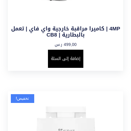
4MP | كاميرا مراقبة خارجية واي فاي | تعمل
بالبطارية | CB8
499,00
ر.س
إضافة إلى السلة
تخفيض!