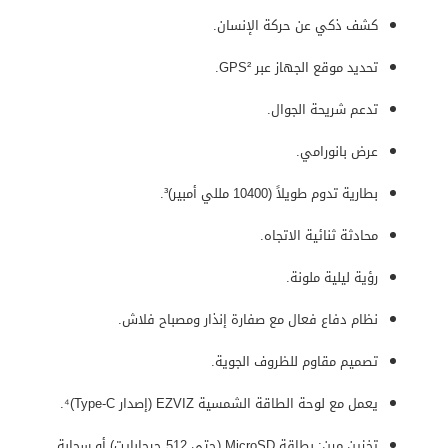
كشف ذكي عن حركة الإنسان.
تحديد موقع الجهاز عبر GPS².
تدعم شريحة الجوال.
عرض بانورامي.
بطارية تدوم طويلاً (10400 مللي أمبير)³.
محادثة ثنائية الاتجاه.
رؤية ليلية ملونة.
نظام دفاع فعال مع صفارة إنذار ومصباح فلاش.
تصميم مقاوم للظروف الجوية.
يعمل مع لوحة الطاقة الشمسية EZVIZ (إصدار Type-C)⁴.
تخزين مرن: بطاقة MicroSD (حتى 512 جيجابايت) أو سحابة