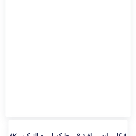
4 كاميرات مراقبة 8 ميجابكسل مع التركيب 4K