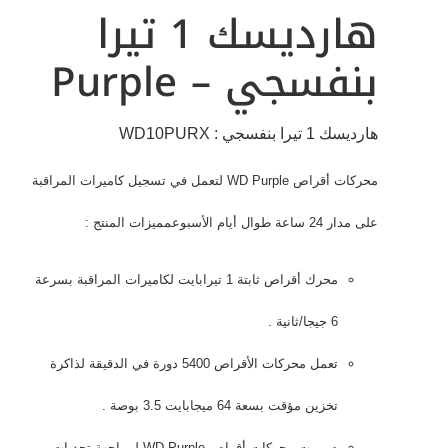
هارديسك 1 تيرا
بنفسجي – Purple
هارديسك 1 تيرا بنفسجي : WD10PURX
محركات أقراص WD Purple لتعمل في تسجيل كاميرات المراقبة
على مدار 24 ساعة طوال أيام الأسبوعمميزات المنتج :
محرك أقراص ثابتة 1 تيرابايت لكاميرات المراقبة بسرعة
6 جيجا/ثانية .
تعمل محركات الأقراص 5400 دورة في الدقيقة لذاكرة
تخزين مؤقت بسعة 64 ميجابايت 3.5 بوصة .
صممت محركات أقراص WD Purple لمواجهة تحديات