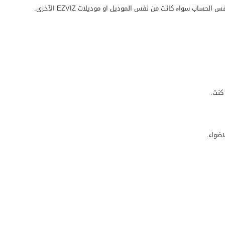
ساب سواء كانت من نفس الموديل او موديلات EZVIZ الآخرى.
كنت.
اضواء.