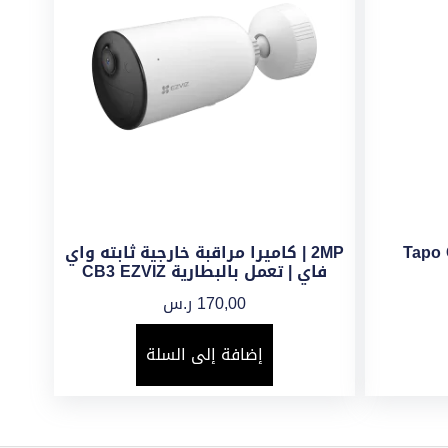
2MP | كاميرا مراقبة خارجية ثابته واي
فاي | تعمل بالبطارية CB3 EZVIZ
170,00
ر.س
إضافة إلى السلة