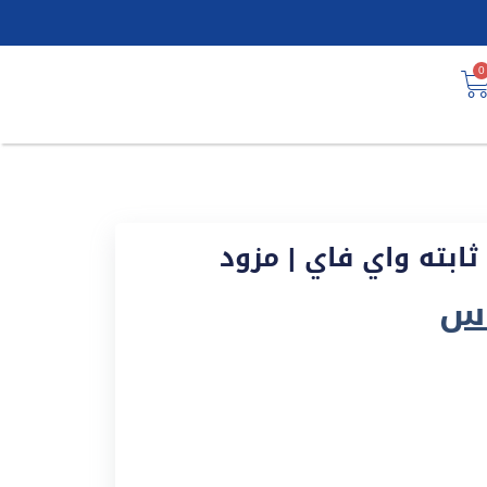
0
ة ثابته واي فاي | مزود
.س