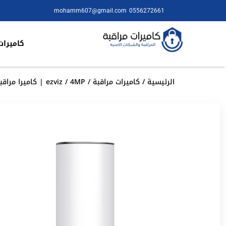
mohamm607@gmail.com
0556272661
كاميرات
الرئيسية
/
كاميرات مراقبة
/
/ 4MP | كاميرا مراقبة خارجية ثابته واي فاي | مزود بمصباح جداري | LC3 EZVIZ
ezviz