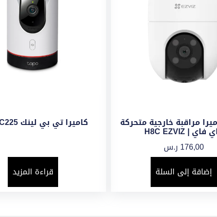
 كاميرا مراقبة خارجية متحركة
كاميرا تي بي لينك Tapo C225
فاي | H8C EZVIZ
176,00
ر.س
إضافة إلى السلة
قراءة المزيد