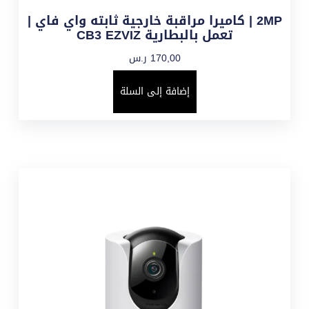
2MP | كاميرا مراقبة خارجية ثابته واي فاي |
تعمل بالبطارية CB3 EZVIZ
170,00
ر.س
إضافة إلى السلة