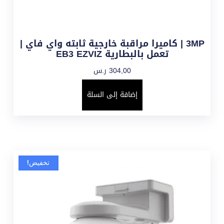
3MP | كاميرا مراقبة خارجية ثابته واي فاي |
تعمل بالبطارية EB3 EZVIZ
304,00
ر.س
إضافة إلى السلة
تخفيض!