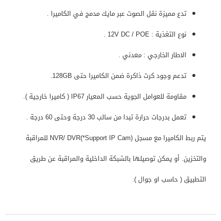
تدع مميزة نقل الصوت عبر مايك مدمج في الكاميرا .
نوع التغذية : 12V DC / POE .
الاطار الخارجي : معدني .
تدعم وجود كرت ذاكرة ضمن الكاميرا حتى 128GB.
مقاومة للعوامل الجوية حسب المعيار IP67 ( كاميرا خارجية ).
تعمل بدرجات حرارة تبدا من سالب 30 درجة وحتى 60 درجة .
يتم ربط الكاميرا مع مسجل NVR/ DVR(*Support IP Cam) للمراقبة
والتخزين. أو يمكن توصيلها بالشبكة الداخلية والمراقبة عن طريق
التطبيق ( حاسب او جوال ).