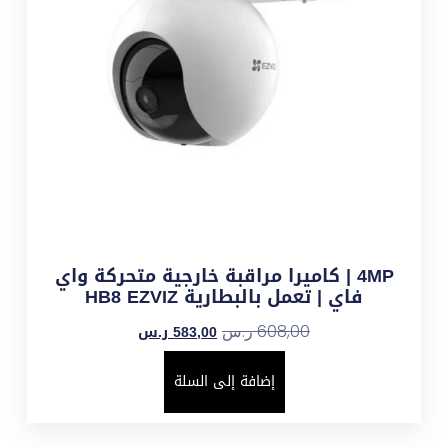
4MP | كاميرا مراقبة خارجية متحركة واي
فاي | تعمل بالبطارية HB8 EZVIZ
583,00
ر.س
608,00
ر.س
إضافة إلى السلة