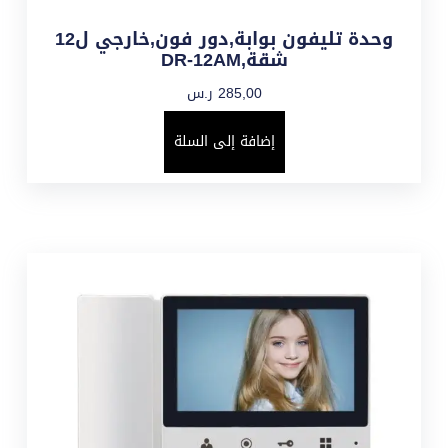
وحدة تليفون بوابة,دور فون,خارجي ل12
شقة,DR-12AM
285,00
ر.س
إضافة إلى السلة