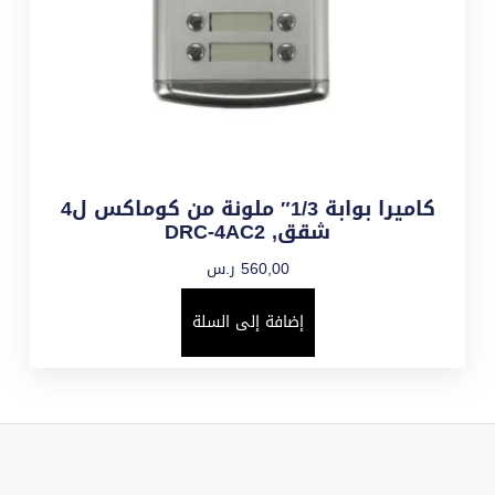
كاميرا بوابة 1/3″ ملونة من كوماكس ل4
شقق, DRC-4AC2
560,00
ر.س
إضافة إلى السلة