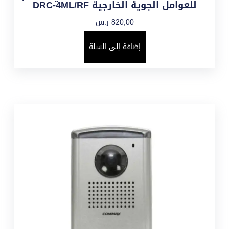
للعوامل الجوية الخارجية DRC-4ML/RF
820,00
ر.س
إضافة إلى السلة