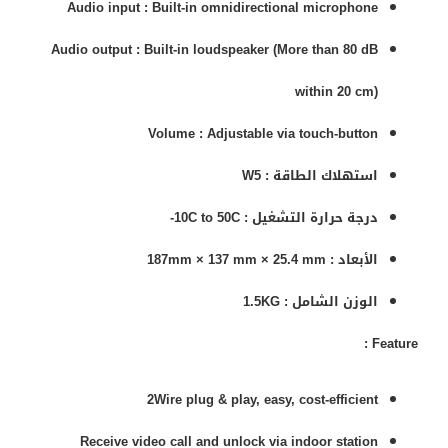
Audio input :
Built-in omnidirectional microphone
Audio output :
Built-in loudspeaker
(
More than 80 dB
within 20 cm
)
Volume :
Adjustable via touch-button
استهلاك الطاقة :
W5
درجة حرارة التشغيل :
10C to 50C-
الأبعاد :
mm
25.4
mm ×
137
mm ×
187
الوزن الشامل :
1.5KG
Feature :
2Wire plug & play, easy, cost-efficient
Receive video call and unlock via indoor station