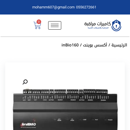
mohamm607@gmail.com
0556272661
0
الرئيسية
/
أكسس بوينت
/ inBio160