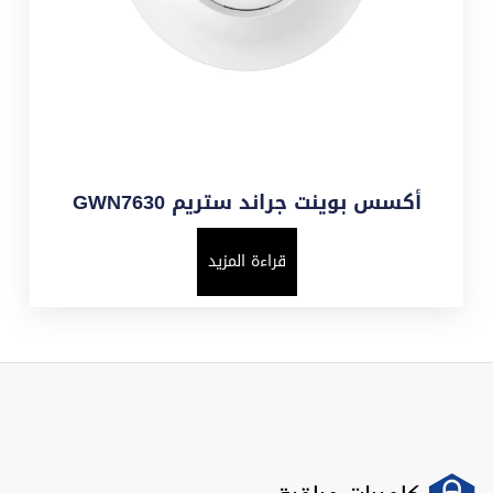
أكسس بوينت جراند ستريم GWN7630
قراءة المزيد