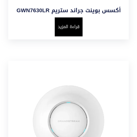
أكسس بوينت جراند ستريم GWN7630LR
قراءة المزيد