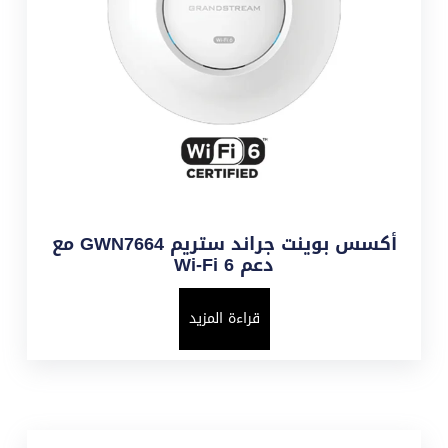
أكسس بوينت جراند ستريم GWN7664 مع
دعم Wi-Fi 6
قراءة المزيد