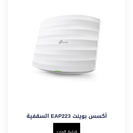
أكسس بوينت EAP223 السقفية
قراءة المزيد