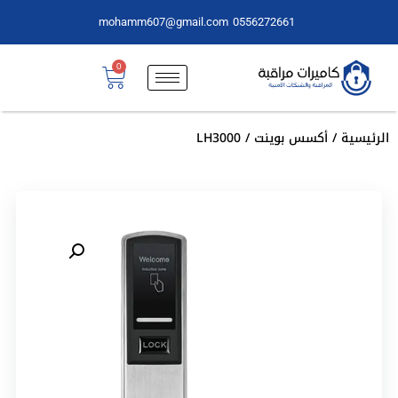
mohamm607@gmail.com
0556272661
0
الرئيسية
/
أكسس بوينت
/ LH3000