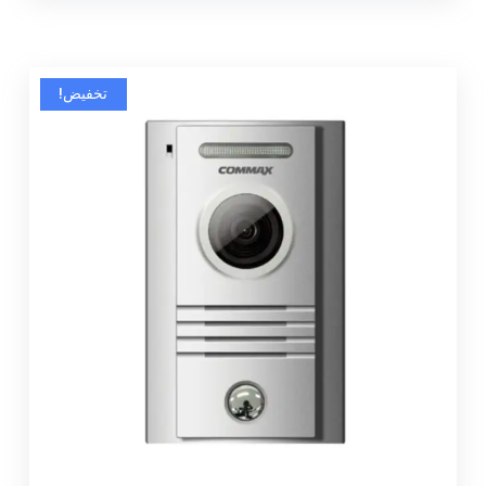
تخفيض!