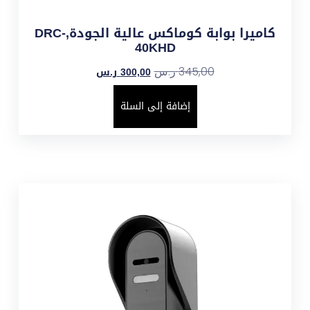
كاميرا بوابة كوماكس عالية الجودة,DRC-
40KHD
300,00
ر.س
345,00
ر.س
إضافة إلى السلة