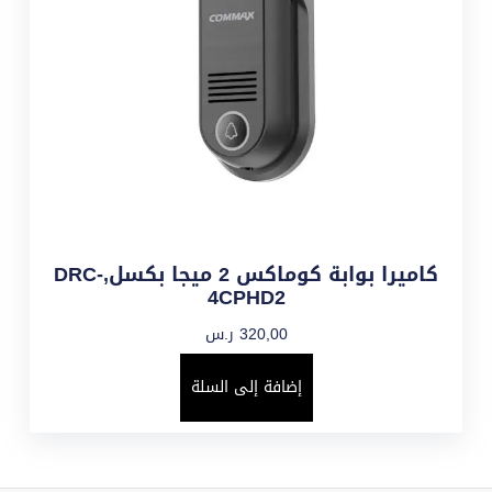
كاميرا بوابة كوماكس 2 ميجا بكسل,DRC-
4CPHD2
320,00
ر.س
إضافة إلى السلة