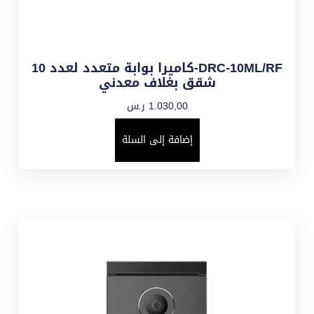
DRC-10ML/RF-كاميرا بوابة متعدد لعدد 10
شقق بغلاف معدني
1.030,00
ر.س
إضافة إلى السلة